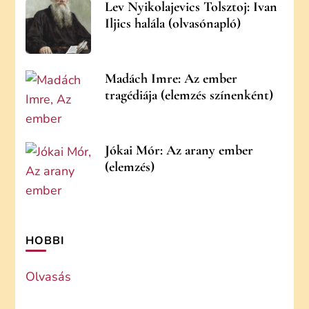
Lev Nyikolajevics Tolsztoj: Ivan
Iljics halála (olvasónapló)
Madách Imre: Az ember
tragédiája (elemzés színenként)
Jókai Mór: Az arany ember
(elemzés)
HOBBI
Olvasás