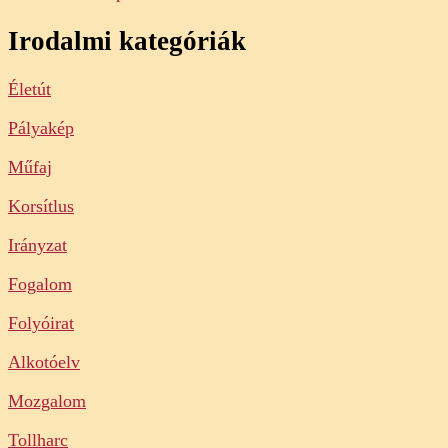
Irodalmi kategóriák
Életút
Pályakép
Műfaj
Korsítlus
Irányzat
Fogalom
Folyóirat
Alkotóelv
Mozgalom
Tollharc