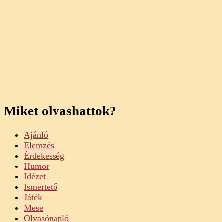
Miket olvashattok?
Ajánló
Elemzés
Érdekesség
Humor
Idézet
Ismertető
Játék
Mese
Olvasónapló