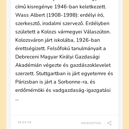
című kisregénye 1946-ban keletkezett.
Wass Albert (1908-1998): erdélyi író,
szerkesztő, irodalmi szervező. Erdélyben
született a Kolozs vármegyei Válaszúton.
Kolozsváron járt iskolába, 1926-ban
érettségizett. Felsőfokú tanulmányait a
Debreceni Magyar Királyi Gazdasági
Akadémián végezte és gazdászoklevelet
szerzett. Stuttgartban is járt egyetemre és
Párizsban is járt a Sorbonne-ra, és
erdőmérnöki és vadgazdaság-igazgatási
…
26.04.16
MEGOSZTÁS