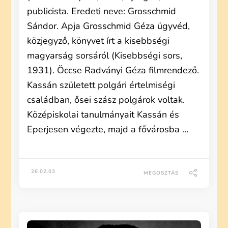
publicista. Eredeti neve: Grosschmid
Sándor. Apja Grosschmid Géza ügyvéd,
közjegyző, könyvet írt a kisebbségi
magyarság sorsáról (Kisebbségi sors,
1931). Öccse Radványi Géza filmrendező.
Kassán született polgári értelmiségi
családban, ősei szász polgárok voltak.
Középiskolai tanulmányait Kassán és
Eperjesen végezte, majd a fővárosba …
26.02.03
MEGOSZTÁS