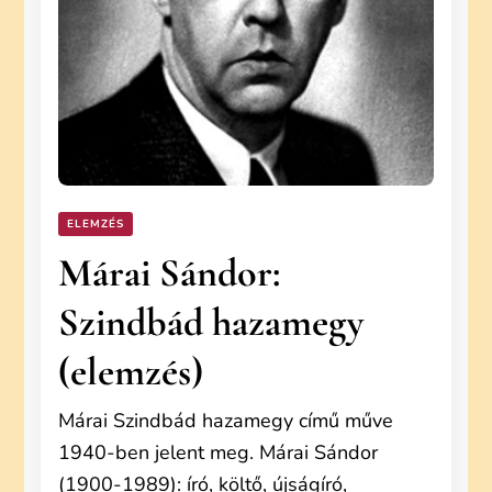
ELEMZÉS
Márai Sándor:
Szindbád hazamegy
(elemzés)
Márai Szindbád hazamegy című műve
1940-ben jelent meg. Márai Sándor
(1900-1989): író, költő, újságíró,