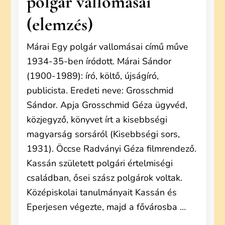
polgár vallomásai
(elemzés)
Márai Egy polgár vallomásai című műve
1934-35-ben íródott. Márai Sándor
(1900-1989): író, költő, újságíró,
publicista. Eredeti neve: Grosschmid
Sándor. Apja Grosschmid Géza ügyvéd,
közjegyző, könyvet írt a kisebbségi
magyarság sorsáról (Kisebbségi sors,
1931). Öccse Radványi Géza filmrendező.
Kassán született polgári értelmiségi
családban, ősei szász polgárok voltak.
Középiskolai tanulmányait Kassán és
Eperjesen végezte, majd a fővárosba …