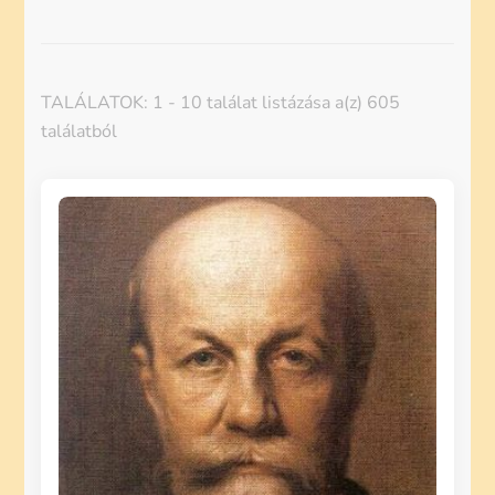
TALÁLATOK: 1 - 10 találat listázása a(z) 605
találatból