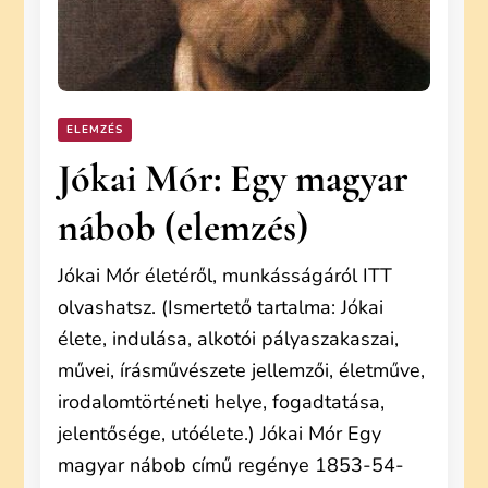
ELEMZÉS
Jókai Mór: Egy magyar
nábob (elemzés)
Jókai Mór életéről, munkásságáról ITT
olvashatsz. (Ismertető tartalma: Jókai
élete, indulása, alkotói pályaszakaszai,
művei, írásművészete jellemzői, életműve,
irodalomtörténeti helye, fogadtatása,
jelentősége, utóélete.) Jókai Mór Egy
magyar nábob című regénye 1853-54-