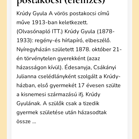
Krúdy Gyula A vörös postakocsi című
műve 1913-ban keletkezett.
(Olvasónapló ITT.) Krúdy Gyula (1878-
1933): regény-és hírlapíró, elbeszélő.
Nyíregyházán született 1878. október 21-
én törvénytelen gyerekként (azaz
házasságon kívül). Édesanyja, Csákányi
Julianna cselédlányként szolgált a Krúdy-
házban, első gyermekét 17 évesen szülte
a kisnemesi származású ifj. Krúdy
Gyulának. A szülők csak a tizedik
gyermek születése után házasodtak
össze …