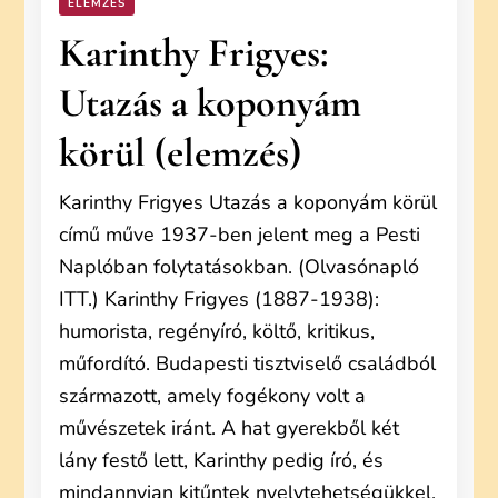
ELEMZÉS
Karinthy Frigyes:
Utazás a koponyám
körül (elemzés)
Karinthy Frigyes Utazás a koponyám körül
című műve 1937-ben jelent meg a Pesti
Naplóban folytatásokban. (Olvasónapló
ITT.) Karinthy Frigyes (1887-1938):
humorista, regényíró, költő, kritikus,
műfordító. Budapesti tisztviselő családból
származott, amely fogékony volt a
művészetek iránt. A hat gyerekből két
lány festő lett, Karinthy pedig író, és
mindannyian kitűntek nyelvtehetségükkel.