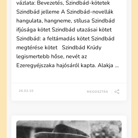
vázlata: Bevezetés, Szindbád-kötetek
Szindbád jelleme A Szindbád-novellák
hangulata, hangneme, stílusa Szindbád
ifjúsága kötet Szindbád utazásai kötet
Szindbád: a feltámadás kötet Szindbád
megtérése kötet Szindbád Krúdy
legismertebb hőse, nevét az
Ezeregyéjszaka hajósáról kapta. Alakja …
26.02.10
MEGOSZTÁS