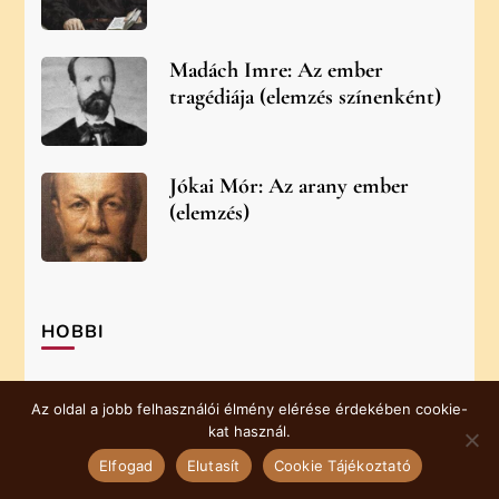
Madách Imre: Az ember
tragédiája (elemzés színenként)
Jókai Mór: Az arany ember
(elemzés)
HOBBI
Olvasás
Az oldal a jobb felhasználói élmény elérése érdekében cookie-
kat használ.
Elfogad
Elutasít
Cookie Tájékoztató