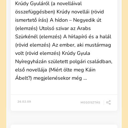
Krúdy Gyuláról (a novelláival
összefüggésben) Krúdy novellái (rövid
ismertető írás) A hídon – Negyedik út
(elemzés) Utolsó szivar az Arabs
Szürkénél (elemzés) A hírlapíró és a halál
(rövid elemzés) Az ember, aki mustármag
volt (rövid elemzés) Krúdy Gyula
Nyíregyházán született polgári családban,
első novellája (Miért ölte meg Káin
Ábelt?) megjelenésekor még …
26.02.09
MEGOSZTÁS