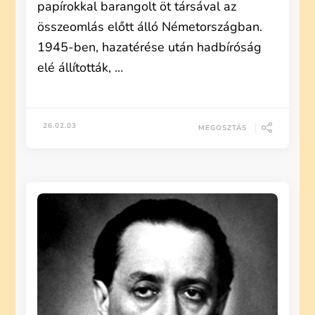
papírokkal barangolt öt társával az
összeomlás előtt álló Németországban.
1945-ben, hazatérése után hadbíróság
elé állították, …
26.02.03
MEGOSZTÁS