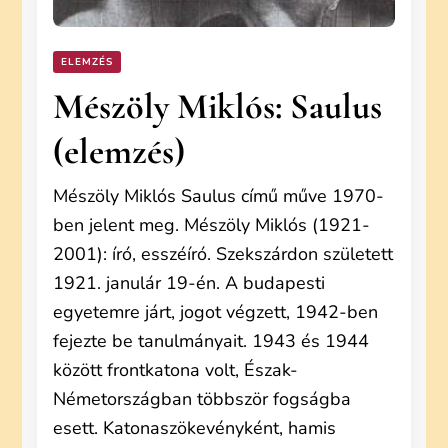
ELEMZÉS
Mészöly Miklós: Saulus
(elemzés)
Mészöly Miklós Saulus című műve 1970-
ben jelent meg. Mészöly Miklós (1921-
2001): író, esszéíró. Szekszárdon született
1921. janulár 19-én. A budapesti
egyetemre járt, jogot végzett, 1942-ben
fejezte be tanulmányait. 1943 és 1944
között frontkatona volt, Észak-
Németországban többször fogságba
esett. Katonaszökevényként, hamis