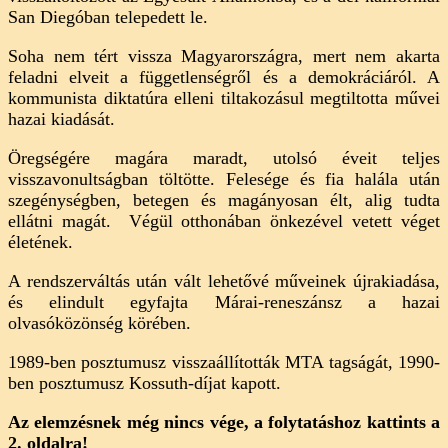
San Diegóban telepedett le.
Soha nem tért vissza Magyarországra, mert nem akarta
feladni elveit a függetlenségről és a demokráciáról. A
kommunista diktatúra elleni tiltakozásul megtiltotta művei
hazai kiadását.
Öregségére magára maradt, utolsó éveit teljes
visszavonultságban töltötte. Felesége és fia halála után
szegénységben, betegen és magányosan élt, alig tudta
ellátni magát. Végül otthonában önkezével vetett véget
életének.
A rendszerváltás után vált lehetővé műveinek újrakiadása,
és elindult egyfajta Márai-reneszánsz a hazai
olvasóközönség körében.
1989-ben posztumusz visszaállították MTA tagságát, 1990-
ben posztumusz Kossuth-díjat kapott.
Az elemzésnek még nincs vége, a folytatáshoz kattints a
2. oldalra!