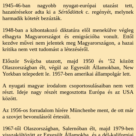
1945-46-ban nagyobb nyugat-európai utazást tett,
hazatérésekor adta ki a
Sértődöttek
c. regényét, melynek
harmadik kötetét bezúzták.
1948-ban a kibontakozó diktatúra elől menekülve végleg
elhagyta Magyarországot és emigrációba vonult. Ettől
kezdve művei nem jelentek meg Magyarországon, a hazai
kritika nem vett tudomást a létezéséről.
Először Svájcba utazott, majd 1950 és ’52 között
Olaszországban élt, végül az Egyesült Államokban, New
Yorkban telepedett le. 1957-ben amerikai állampolgár lett.
A nyugati magyar irodalom csoportosulásaiban nem vett
részt. Ideje nagy részét megosztotta Európa és az USA
között.
Az 1956-os forradalom hírére Münchenbe ment, de ott már
a szovjet bevonulásról értesült.
1967-től Olaszországban, Salernóban élt, majd 1979-ben
visszaköltözött az Egyesült Államokba, és a dél-kaliforniai