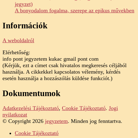
jegyzet)
A bonyodalom fogalma, szerepe az epikus művekben
Információk
A weboldalról
Elérhetőség:
info pont jegyzetem kukac gmail pont com
(Kérjük, ezt a címet csak hivatalos megkeresés céljából
használja. A cikkekkel kapcsolatos vélemény, kérdés
esetén használja a hozzászólás küldése funkciót.)
Dokumentumok
Adatkezelési Tájékoztató
,
Cookie Tájékoztató
.
Jogi
nyilatkozat
© Copyright 2026
jegyzetem
. Minden jog fenntartva.
Cookie Tájékoztató