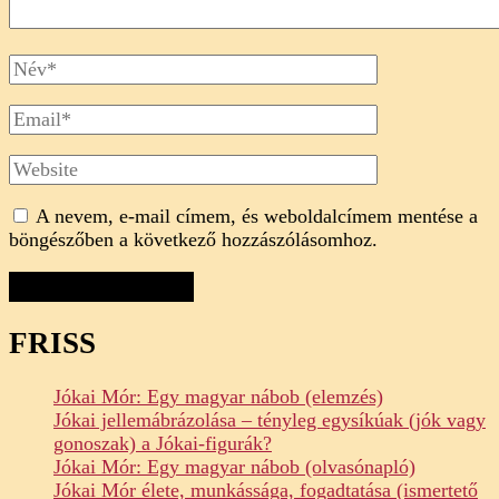
Full
Name
Email
Website
A nevem, e-mail címem, és weboldalcímem mentése a
böngészőben a következő hozzászólásomhoz.
FRISS
Jókai Mór: Egy magyar nábob (elemzés)
Jókai jellemábrázolása – tényleg egysíkúak (jók vagy
gonoszak) a Jókai-figurák?
Jókai Mór: Egy magyar nábob (olvasónapló)
Jókai Mór élete, munkássága, fogadtatása (ismertető