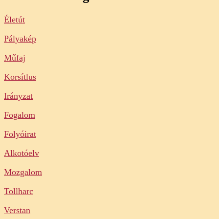
Életút
Pályakép
Műfaj
Korsítlus
Irányzat
Fogalom
Folyóirat
Alkotóelv
Mozgalom
Tollharc
Verstan