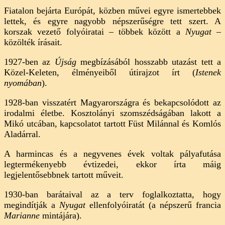
Fiatalon bejárta Európát, közben művei egyre ismertebbek
lettek, és egyre nagyobb népszerűségre tett szert. A
korszak vezető folyóiratai – többek között a
Nyugat
–
közölték írásait.
1927-ben az
Újság
megbízásából hosszabb utazást tett a
Közel-Keleten, élményeiből útirajzot írt (
Istenek
nyomában
).
1928-ban visszatért Magyarországra és bekapcsolódott az
irodalmi életbe. Kosztolányi szomszédságában lakott a
Mikó utcában, kapcsolatot tartott Füst Milánnal és Komlós
Aladárral.
A harmincas és a negyvenes évek voltak pályafutása
legtermékenyebb évtizedei, ekkor írta máig
legjelentősebbnek tartott műveit.
1930-ban barátaival az a terv foglalkoztatta, hogy
megindítják a
Nyugat
ellenfolyóiratát (a népszerű francia
Marianne
mintájára).