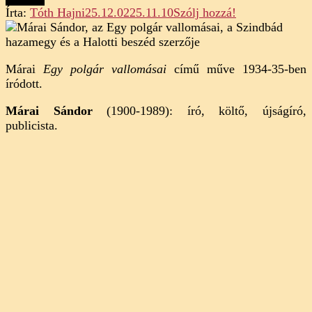
on
Írta:
Tóth Hajni
25.12.02
25.11.10
Szólj hozzá!
Márai
Sándor:
Egy
Márai
Egy polgár vallomásai
című műve 1934-35-ben
polgár
íródott.
vallomásai
(elemzés)
Márai Sándor
(1900-1989): író, költő, újságíró,
publicista.