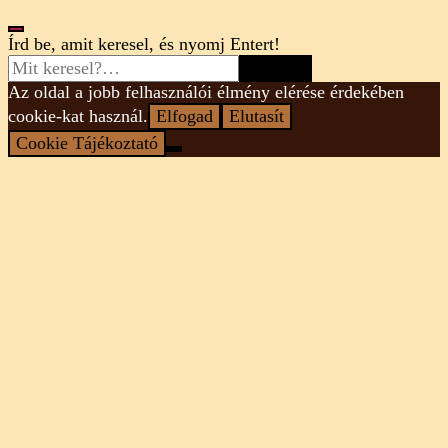
Looking
Írd be, amit keresel, és nyomj Entert!
for
Something?
Az oldal a jobb felhasználói élmény elérése érdekében
cookie-kat használ.
Elfogad
Elutasít
Cookie Tájékoztató