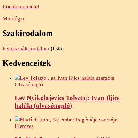
Irodalomelmélet
Mitológia
Szakirodalom
Felhasznált irodalom
(lista)
Kedvenceitek
Olvasónapló
Lev Nyikolajevics Tolsztoj: Ivan Iljics
halála (olvasónapló)
Elemzés