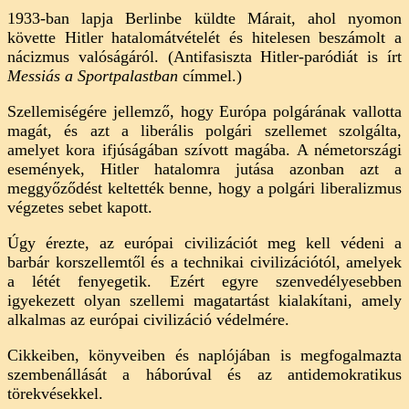
1933-ban lapja Berlinbe küldte Márait, ahol nyomon
követte Hitler hatalomátvételét és hitelesen beszámolt a
nácizmus valóságáról. (Antifasiszta Hitler-paródiát is írt
Messiás a Sportpalastban
címmel.)
Szellemiségére jellemző, hogy Európa polgárának vallotta
magát, és azt a liberális polgári szellemet szolgálta,
amelyet kora ifjúságában szívott magába. A németországi
események, Hitler hatalomra jutása azonban azt a
meggyőződést keltették benne, hogy a polgári liberalizmus
végzetes sebet kapott.
Úgy érezte, az európai civilizációt meg kell védeni a
barbár korszellemtől és a technikai civilizációtól, amelyek
a létét fenyegetik. Ezért egyre szenvedélyesebben
igyekezett olyan szellemi magatartást kialakítani, amely
alkalmas az európai civilizáció védelmére.
Cikkeiben, könyveiben és naplójában is megfogalmazta
szembenállását a háborúval és az antidemokratikus
törekvésekkel.