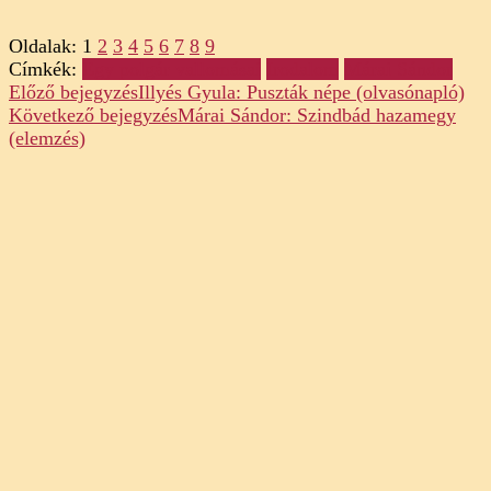
Oldalak:
1
2
3
4
5
6
7
8
9
Címkék:
Egy polgár vallomásai
Irodalom
Márai Sándor
Post
Előző bejegyzés
Illyés Gyula: Puszták népe (olvasónapló)
Következő bejegyzés
Márai Sándor: Szindbád hazamegy
Navigation
(elemzés)