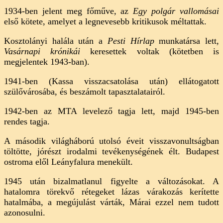
1934-ben jelent meg főműve, az
Egy polgár vallomásai
első kötete, amelyet a legnevesebb kritikusok méltattak.
Kosztolányi halála után a
Pesti Hírlap
munkatársa lett,
Vasárnapi krónikái
keresettek voltak (kötetben is
megjelentek 1943-ban).
1941-ben (Kassa visszacsatolása után) ellátogatott
szülővárosába, és beszámolt tapasztalatairól.
1942-ben az MTA levelező tagja lett, majd 1945-ben
rendes tagja.
A második világháború utolsó éveit visszavonultságban
töltötte, jórészt irodalmi tevékenységének élt. Budapest
ostroma elől Leányfalura menekült.
1945 után bizalmatlanul figyelte a változásokat. A
hatalomra törekvő rétegeket lázas várakozás kerítette
hatalmába, a megújulást várták, Márai ezzel nem tudott
azonosulni.