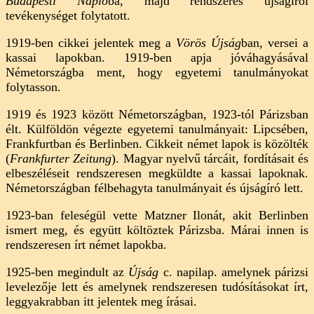
Budapesti Napló
ba, majd rendszeres újságírói
tevékenységet folytatott.
1919-ben cikkei jelentek meg a
Vörös Újság
ban, versei a
kassai lapokban. 1919-ben apja jóváhagyásával
Németországba ment, hogy egyetemi tanulmányokat
folytasson.
1919 és 1923 között Németországban, 1923-tól Párizsban
élt. Külföldön végezte egyetemi tanulmányait: Lipcsében,
Frankfurtban és Berlinben. Cikkeit német lapok is közölték
(
Frankfurter Zeitung
). Magyar nyelvű tárcáit, fordításait és
elbeszéléseit rendszeresen megküldte a kassai lapoknak.
Németországban félbehagyta tanulmányait és újságíró lett.
1923-ban feleségül vette Matzner Ilonát, akit Berlinben
ismert meg, és együtt költöztek Párizsba. Márai innen is
rendszeresen írt német lapokba.
1925-ben megindult az
Újság
c. napilap. amelynek párizsi
levelezője lett és amelynek rendszeresen tudósításokat írt,
leggyakrabban itt jelentek meg írásai.