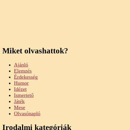
Miket olvashattok?
Ajánló
Elemzés
Érdekesség
Humor
Idézet
Ismertető
Játék
Mese
Olvasónapló
Irodalmi kategóriák