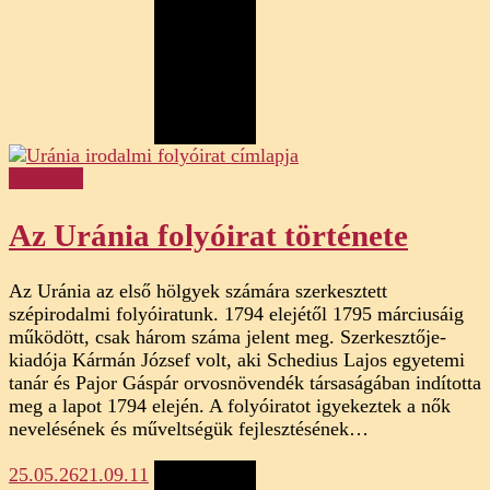
Ismertető
Az Uránia folyóirat története
Az Uránia az első hölgyek számára szerkesztett
szépirodalmi folyóiratunk. 1794 elejétől 1795 márciusáig
működött, csak három száma jelent meg. Szerkesztője-
kiadója Kármán József volt, aki Schedius Lajos egyetemi
tanár és Pajor Gáspár orvosnövendék társaságában indította
meg a lapot 1794 elején. A folyóiratot igyekeztek a nők
nevelésének és műveltségük fejlesztésének…
25.05.26
21.09.11
Megosztás