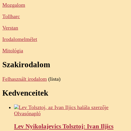
Mozgalom
Tollharc
Verstan
Irodalomelmélet
Mitológia
Szakirodalom
Felhasznált irodalom
(lista)
Kedvenceitek
Olvasónapló
Lev Nyikolajevics Tolsztoj: Ivan Iljics