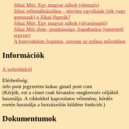
Jókai Mór: Egy magyar nábob (elemzés)
Jókai jellemábrázolása – tényleg egysíkúak (jók vagy
gonoszak) a Jókai-figurák?
Jókai Mór: Egy magyar nábob (olvasónapló)
Jókai Mór élete, munkássága, fogadtatása (ismertető
jegyzet)
A bonyodalom fogalma, szerepe az epikus művekben
Információk
A weboldalról
Elérhetőség:
info pont jegyzetem kukac gmail pont com
(Kérjük, ezt a címet csak hivatalos megkeresés céljából
használja. A cikkekkel kapcsolatos vélemény, kérdés
esetén használja a hozzászólás küldése funkciót.)
Dokumentumok