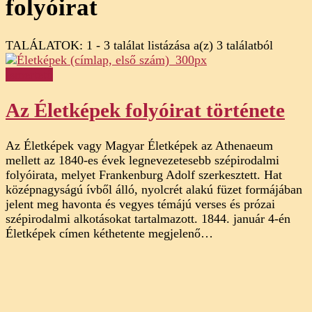
folyóirat
TALÁLATOK: 1 - 3 találat listázása a(z) 3 találatból
Ismertető
Az Életképek folyóirat története
Az Életképek vagy Magyar Életképek az Athenaeum
mellett az 1840-es évek legnevezetesebb szépirodalmi
folyóirata, melyet Frankenburg Adolf szerkesztett. Hat
középnagyságú ívből álló, nyolcrét alakú füzet formájában
jelent meg havonta és vegyes témájú verses és prózai
szépirodalmi alkotásokat tartalmazott. 1844. január 4-én
Életképek címen kéthetente megjelenő…