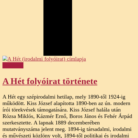
Ismertető
A Hét folyóirat története
A Hét egy szépirodalmi hetilap, mely 1890-től 1924-ig
működött. Kiss József alapította 1890-ben az ún. modern
írói törekvések támogatására. Kiss József halála után
Rózsa Miklós, Kázmér Ernő, Boros János és Fehér Árpád
szerkesztette. A lapnak 1889 decemberében
mutatványszáma jelent meg. 1894-ig társadalmi, irodalmi
és művészeti közlöny volt, 1894-től politikai és irodalmi