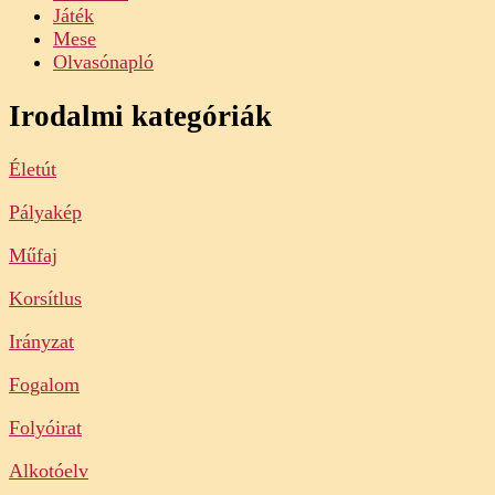
Játék
Mese
Olvasónapló
Irodalmi kategóriák
Életút
Pályakép
Műfaj
Korsítlus
Irányzat
Fogalom
Folyóirat
Alkotóelv