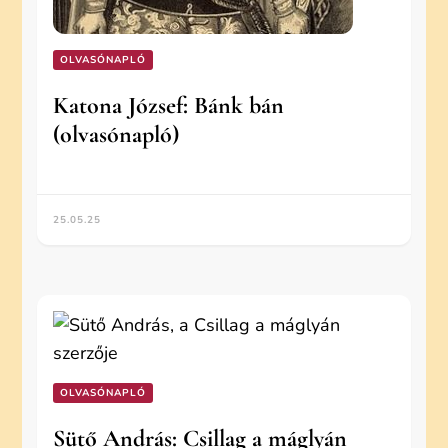
OLVASÓNAPLÓ
Katona József: Bánk bán
(olvasónapló)
25.05.25
OLVASÓNAPLÓ
Sütő András: Csillag a máglyán