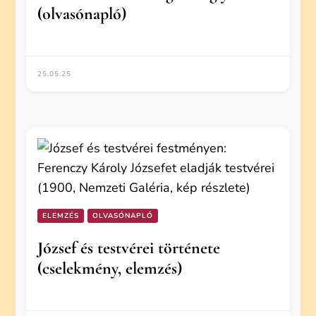
(olvasónapló)
25.05.25
ELEMZÉS
OLVASÓNAPLÓ
József és testvérei története
(cselekmény, elemzés)