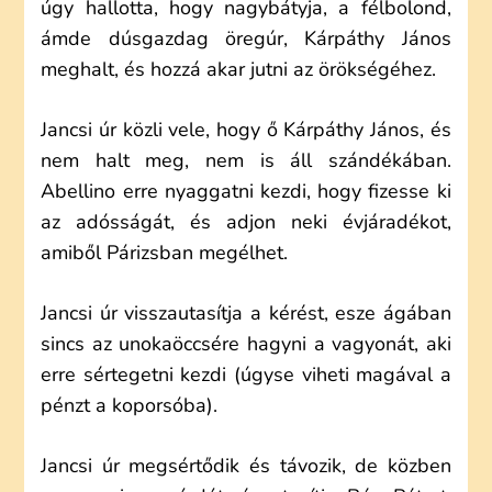
úgy hallotta, hogy nagybátyja, a félbolond,
ámde dúsgazdag öregúr, Kárpáthy János
meghalt, és hozzá akar jutni az örökségéhez.
Jancsi úr közli vele, hogy ő Kárpáthy János, és
nem halt meg, nem is áll szándékában.
Abellino erre nyaggatni kezdi, hogy fizesse ki
az adósságát, és adjon neki évjáradékot,
amiből Párizsban megélhet.
Jancsi úr visszautasítja a kérést, esze ágában
sincs az unokaöccsére hagyni a vagyonát, aki
erre sértegetni kezdi (úgyse viheti magával a
pénzt a koporsóba).
Jancsi úr megsértődik és távozik, de közben