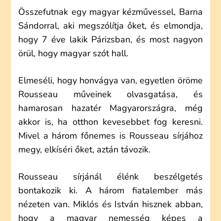
Összefutnak egy magyar kézművessel, Barna
Sándorral, aki megszólítja őket, és elmondja,
hogy 7 éve lakik Párizsban, és most nagyon
örül, hogy magyar szót hall.
Elmeséli, hogy honvágya van, egyetlen öröme
Rousseau műveinek olvasgatása, és
hamarosan hazatér Magyarországra, még
akkor is, ha otthon kevesebbet fog keresni.
Mivel a három főnemes is Rousseau sírjához
megy, elkíséri őket, aztán távozik.
Rousseau sírjánál élénk beszélgetés
bontakozik ki. A három fiatalember más
nézeten van. Miklós és István hisznek abban,
hogy a magyar nemesség képes a