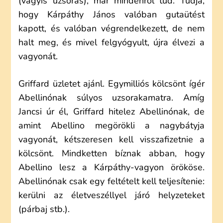
(vagyis uzsorás), már mindenről tud. Tudja,
hogy Kárpáthy János valóban gutaütést
kapott, és valóban végrendelkezett, de nem
halt meg, és mivel felgyógyult, újra élvezi a
vagyonát.
Griffard üzletet ajánl. Egymilliós kölcsönt ígér
Abellinónak súlyos uzsorakamatra. Amíg
Jancsi úr él, Griffard hitelez Abellinónak, de
amint Abellino megörökli a nagybátyja
vagyonát, kétszeresen kell visszafizetnie a
kölcsönt. Mindketten bíznak abban, hogy
Abellino lesz a Kárpáthy-vagyon örököse.
Abellinónak csak egy feltételt kell teljesítenie:
kerülni az életveszéllyel járó helyzeteket
(párbaj stb.).