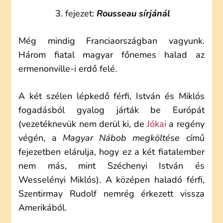
fejezet:
Rousseau sírjánál
Még mindig Franciaországban vagyunk.
Három fiatal magyar főnemes halad az
ermenonville-i erdő felé.
A két szélen lépkedő férfi, István és Miklós
fogadásból gyalog járták be Európát
(vezetéknevük nem derül ki, de
Jókai
a regény
végén, a
Magyar Nábob megköltése
című
fejezetben elárulja, hogy ez a két fiatalember
nem más, mint Széchenyi István és
Wesselényi Miklós). A középen haladó férfi,
Szentirmay Rudolf nemrég érkezett vissza
Amerikából.