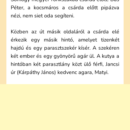
Péter, a kocsmáros a csárda előtt pipázva
nézi, nem siet oda segíteni.
Közben az út másik oldaláról a csárda elé
érkezik egy másik hintó, amelyet tizenkét
hajdú és egy parasztszekér kísér. A szekéren
két ember és egy gyönyörű agár ül. A kutya a
hintóban két parasztlány közt ülő férfi, Jancsi
úr (Kárpáthy János) kedvenc agara, Matyi.