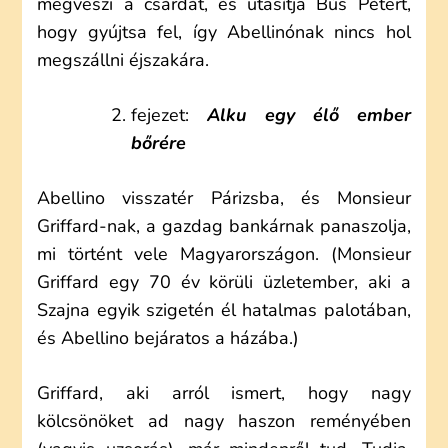
megveszi a csárdát, és utasítja Bús Pétert,
hogy gyújtsa fel, így Abellinónak nincs hol
megszállni éjszakára.
fejezet:
Alku egy élő ember
bőrére
Abellino visszatér Párizsba, és Monsieur
Griffard-nak, a gazdag bankárnak panaszolja,
mi történt vele Magyarországon. (Monsieur
Griffard egy 70 év körüli üzletember, aki a
Szajna egyik szigetén él hatalmas palotában,
és Abellino bejáratos a házába.)
Griffard, aki arról ismert, hogy nagy
kölcsönöket ad nagy haszon reményében