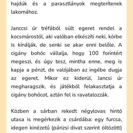
hajdúk és a parasztlányok megterítenek
lakomához.
Janccsi úr tréfából sült egeret rendel a
kocsmárostól, aki valóban elkészíti neki, körbe
is kínálják, de senki se akar enni belőle. A
cigány bohóc vállalja, hogy 100 forintért
megeszi, és úgy tesz, mintha enne, meg is
kapja a pénzt, de valójában az ingébe dugja
az egeret. Mikor ez kiderül, Jancsi úr
megharagszik, és játékból felakasztatja a
cigány bohócot, aztán fel is ravatalozzák.
Közben a sárban rekedt négylovas hintó
utasa is megérkezik a csárdába: egy furcsa,
idegen kinézetű (párizsi divat szerint öltözött)