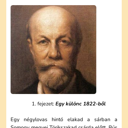
MÓR:
EGY
MAGYAR
NÁBOB
(OLVASÓNAPLÓ)
fejezet:
Egy különc 1822-ből
Egy négylovas hintó elakad a sárban a
Somogy megyei Törikszakad csárda előtt. Bús