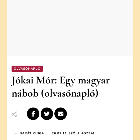
OLVASÓNAPLÓ
Jókai Mór: Egy magyar
nábob (olvasónapló)
ON
Írta:
BARÁT KINGA
26.07.11
SZÓLJ HOZZÁ!
JÓKAI