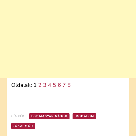
Oldalak:
1
2
3
4
5
6
7
8
CÍMKÉK:
EGY MAGYAR NÁBOB
IRODALOM
JÓKAI MÓR