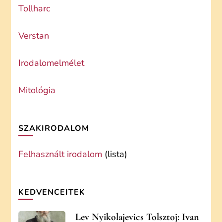
Tollharc
Verstan
Irodalomelmélet
Mitológia
SZAKIRODALOM
Felhasznált irodalom
(lista)
KEDVENCEITEK
Lev Nyikolajevics Tolsztoj: Ivan