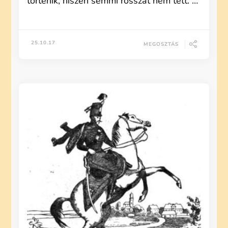
történik, hiszen semmi rosszat nem tett. …
25.10.17
MEGOSZTÁS