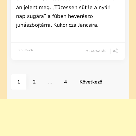
án jelent meg. „Tüzessen süt le a nyári
nap sugára” a fűben heverésző
juhászbojtárra, Kukoricza Jancsira.
25.05.26
MEGOSZTÁS
Bejegyzések
Page
Page
Page
1
2
…
4
Következő
lapozása