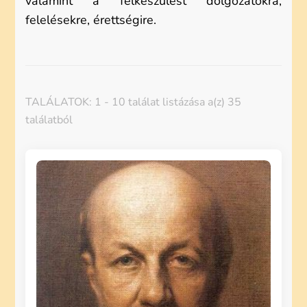
valamint a felkészülést dolgozatokra,
felelésekre, érettségire.
TALÁLATOK: 1 - 10 találat listázása a(z) 35
találatból