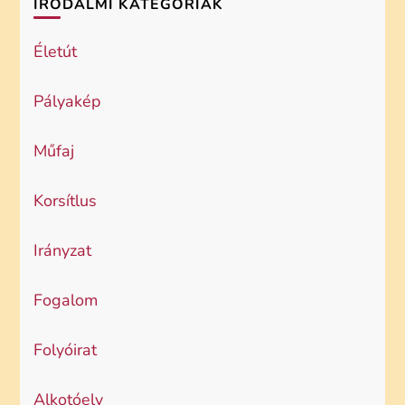
IRODALMI KATEGÓRIÁK
Életút
Pályakép
Műfaj
Korsítlus
Irányzat
Fogalom
Folyóirat
Alkotóelv