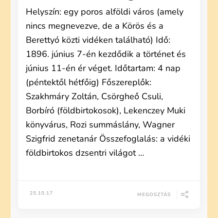
Helyszín: egy poros alföldi város (amely
nincs megnevezve, de a Körös és a
Berettyó közti vidéken található) Idő:
1896. június 7-én kezdődik a történet és
június 11-én ér véget. Időtartam: 4 nap
(péntektől hétfőig) Főszereplők:
Szakhmáry Zoltán, Csörgheő Csuli,
Borbíró (földbirtokosok), Lekenczey Muki
könyvárus, Rozi summáslány, Wagner
Szigfrid zenetanár Összefoglalás: a vidéki
földbirtokos dzsentri világot …
25.10.17
MEGOSZTÁS