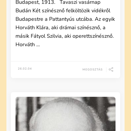
Budapest, 1913. Tavaszi vasárnap
Budán Két színésznő felköltözik vidékről
Budapestre a Pattantyús utcába. Az egyik
Horváth Klára, aki drámai színésznő, a
másik Fátyol Szilvia, aki operettszínésznő.
Horváth …
26.02.04
MEGOSZTÁS