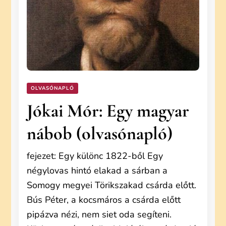
OLVASÓNAPLÓ
Jókai Mór: Egy magyar
nábob (olvasónapló)
fejezet: Egy különc 1822-ből Egy
négylovas hintó elakad a sárban a
Somogy megyei Törikszakad csárda előtt.
Bús Péter, a kocsmáros a csárda előtt
pipázva nézi, nem siet oda segíteni.