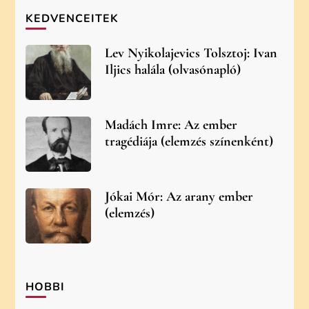
KEDVENCEITEK
Lev Nyikolajevics Tolsztoj: Ivan
Iljics halála (olvasónapló)
Madách Imre: Az ember
tragédiája (elemzés színenként)
Jókai Mór: Az arany ember
(elemzés)
HOBBI