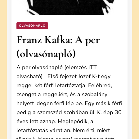
OLVASÓNAPLÓ
Franz Kafka: A per
(olvasónapló)
A per olvasónapló (elemzés ITT
olvasható) Első fejezet Jozef K-t egy
reggel két férfi letartóztatja. Felébred,
csenget a reggeliért, és a szobalány
helyett idegen férfi lép be. Egy másik férfi
pedig a szomszéd szobában ül. K. épp 30
éves lett aznap. Meglepődik, a
letartóztatás váratlan. Nem érti, miért