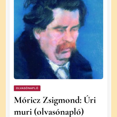
OLVASÓNAPLÓ
Móricz Zsigmond: Úri
muri (olvasónapló)