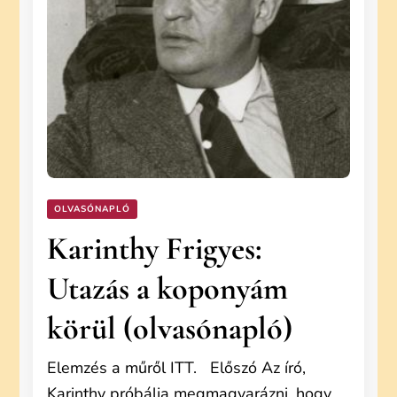
OLVASÓNAPLÓ
Karinthy Frigyes:
Utazás a koponyám
körül (olvasónapló)
Elemzés a műről ITT. Előszó Az író,
Karinthy próbálja megmagyarázni, hogy