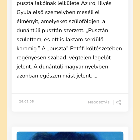
puszta lakóinak lelkülete Az író, Illyés
Gyula első személyben meséli el
élményit, amelyeket szülőföldjén, a
dunántúli pusztán szerzett. „Pusztán
születtem, és ott is laktam serdülő
koromig.” A „puszta” Petőfi költészetében
regényesen szabad, végtelen legelőt
jelent. A dunántúli magyar nyelvben
azonban egészen mást jelent: …
26.02.05
MEGOSZTÁS