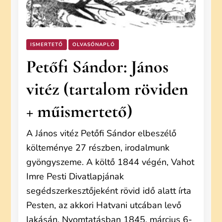
ISMERTETŐ
OLVASÓNAPLÓ
Petőfi Sándor: János
vitéz (tartalom röviden
+ műismertető)
A János vitéz Petőfi Sándor elbeszélő
költeménye 27 részben, irodalmunk
gyöngyszeme. A költő 1844 végén, Vahot
Imre Pesti Divatlapjának
segédszerkesztőjeként rövid idő alatt írta
Pesten, az akkori Hatvani utcában levő
lakásán. Nyomtatásban 1845. március 6-