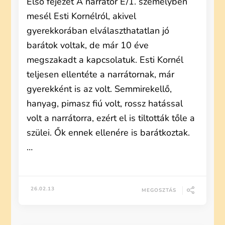
Első fejezet A narrátor E/1. személyben
mesél Esti Kornélról, akivel
gyerekkorában elválaszthatatlan jó
barátok voltak, de már 10 éve
megszakadt a kapcsolatuk. Esti Kornél
teljesen ellentéte a narrátornak, már
gyerekként is az volt. Semmirekellő,
hanyag, pimasz fiú volt, rossz hatással
volt a narrátorra, ezért el is tiltották tőle a
szülei. Ők ennek ellenére is barátkoztak.
…
26.02.13
MEGOSZTÁS