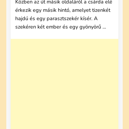
Közben az út másik oldaláról a csárda elé
érkezik egy másik hintó, amelyet tizenkét
hajdú és egy parasztszekér kísér. A
szekéren két ember és egy gyönyörű …