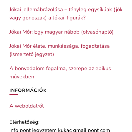
Jókai jellemábrázolása – tényleg egysíkúak (jók
vagy gonoszak) a Jókai-figurák?
Jókai Mór: Egy magyar nábob (olvasónapló)
Jókai Mór élete, munkássága, fogadtatása
(ismertető jegyzet)
A bonyodalom fogalma, szerepe az epikus
művekben
INFORMÁCIÓK
A weboldalról
Elérhetőség:
info pont jegyzetem kukac gmail pont com