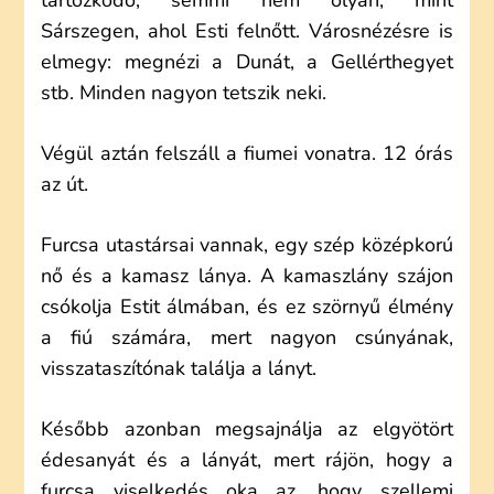
tartózkodó, semmi nem olyan, mint
Sárszegen, ahol Esti felnőtt. Városnézésre is
elmegy: megnézi a Dunát, a Gellérthegyet
stb. Minden nagyon tetszik neki.
Végül aztán felszáll a fiumei vonatra. 12 órás
az út.
Furcsa utastársai vannak, egy szép középkorú
nő és a kamasz lánya. A kamaszlány szájon
csókolja Estit álmában, és ez szörnyű élmény
a fiú számára, mert nagyon csúnyának,
visszataszítónak találja a lányt.
Később azonban megsajnálja az elgyötört
édesanyát és a lányát, mert rájön, hogy a
furcsa viselkedés oka az, hogy szellemi