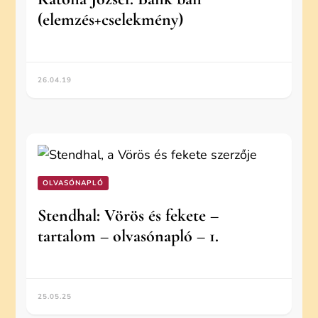
(elemzés+cselekmény)
26.04.19
OLVASÓNAPLÓ
Stendhal: Vörös és fekete –
tartalom – olvasónapló – 1.
25.05.25