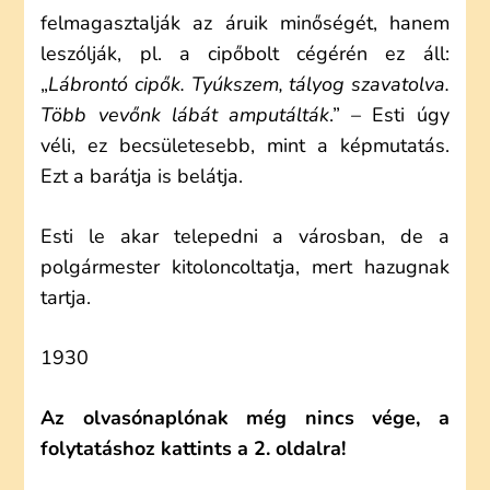
felmagasztalják az áruik minőségét, hanem
leszólják, pl. a cipőbolt cégérén ez áll:
„
Lábrontó cipők. Tyúkszem, tályog szavatolva.
Több vevőnk lábát amputálták
.” – Esti úgy
véli, ez becsületesebb, mint a képmutatás.
Ezt a barátja is belátja.
Esti le akar telepedni a városban, de a
polgármester kitoloncoltatja, mert hazugnak
tartja.
1930
Az olvasónaplónak még nincs vége, a
folytatáshoz kattints a 2. oldalra!