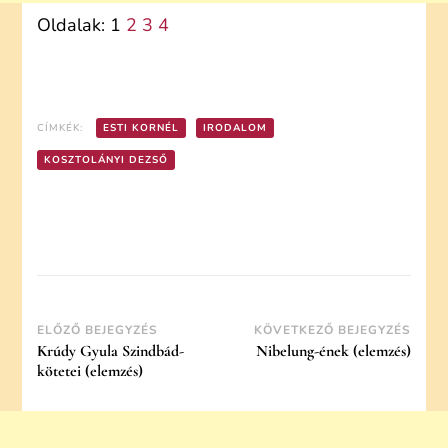
Oldalak:
1
2
3
4
CÍMKÉK:
ESTI KORNÉL
IRODALOM
KOSZTOLÁNYI DEZSŐ
Post
ELŐZŐ BEJEGYZÉS
KÖVETKEZŐ BEJEGYZÉS
Krúdy Gyula Szindbád-
Nibelung-ének (elemzés)
Navigation
kötetei (elemzés)