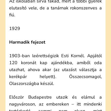
Az iskolában sírva fakad, mert a többi gyerek
elutasító vele, de a tanárnak rokonszenves a
fiú.
1929
Harmadik fejezet
1903-ban leérettségizik Esti Kornél. Apjától
120 koronát kap ajándékba, amiből oda
utazhat, ahova akar (az utazást választja a
kerékpár helyett). Összecsomagol,
Olaszországba készül.
Először Budapestre utazik és elámul a
nagyvároson, az embereken – itt mindenki