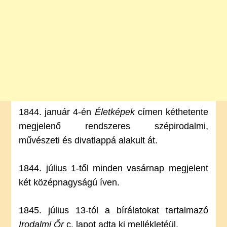
1844. január 4-én
Életképek
címen kéthetente
megjelenő rendszeres szépirodalmi,
művészeti és divatlappá alakult át.
1844. július 1-től minden vasárnap megjelent
két középnagyságú íven.
1845. július 13-tól a bírálatokat tartalmazó
Irodalmi Őr
c. lapot adta ki mellékletéül.