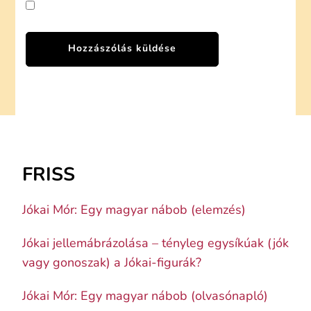
FRISS
Jókai Mór: Egy magyar nábob (elemzés)
Jókai jellemábrázolása – tényleg egysíkúak (jók
vagy gonoszak) a Jókai-figurák?
Jókai Mór: Egy magyar nábob (olvasónapló)