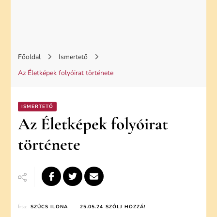
Főoldal
Ismertető
Az Életképek folyóirat története
ISMERTETŐ
Az Életképek folyóirat
története
ON
Írta:
SZŰCS ILONA
25.05.24
SZÓLJ HOZZÁ!
AZ