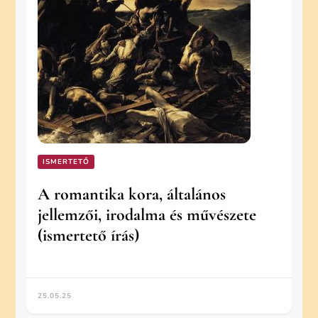
ISMERTETŐ
A romantika kora, általános
jellemzői, irodalma és művészete
(ismertető írás)
25.05.25