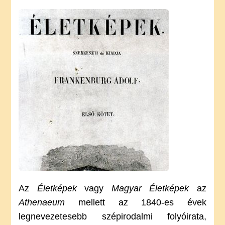
ÉLETKÉPEK
FOLYÓIRAT
TÖRTÉNETE
Az
Életképek
vagy
Magyar Életképek
az
Athenaeum
mellett az 1840-es évek
legnevezetesebb szépirodalmi folyóirata,