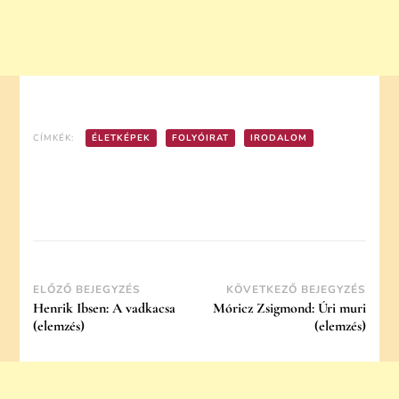
CÍMKÉK:
ÉLETKÉPEK
FOLYÓIRAT
IRODALOM
Post
ELŐZŐ BEJEGYZÉS
KÖVETKEZŐ BEJEGYZÉS
Henrik Ibsen: A vadkacsa
Móricz Zsigmond: Úri muri
Navigation
(elemzés)
(elemzés)