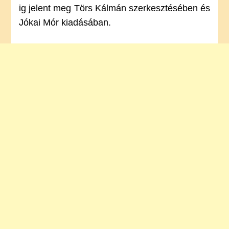
ig jelent meg Törs Kálmán szerkesztésében és
Jókai Mór kiadásában.