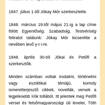
1847. július 1-től Jókay Mór szerkesztette.
1848. március 19-től május 21-ig a lap címe
fölött
Egyenlőség, Szabadság, Testvériség
feliratot találunk: Jókay Mór kicserélte a
nevében levő y-t i-re.
1848. április 30-tól Jókai és Petőfi a
szerkesztők.
Minden számban voltak irodalmi, történelmi
vagy esztétikai témájú, komoly
ismeretterjesztő cikkek, novellák, versek a
legjelesebb írók tollából. Itt jelentek meg Petőfi
versei és felsőmagyaroszági úti levelei, Tóth