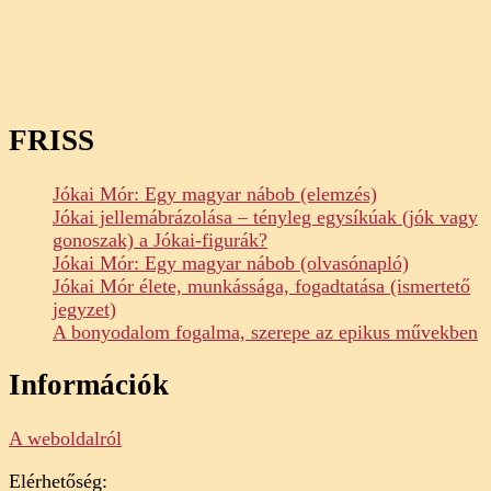
FRISS
Jókai Mór: Egy magyar nábob (elemzés)
Jókai jellemábrázolása – tényleg egysíkúak (jók vagy
gonoszak) a Jókai-figurák?
Jókai Mór: Egy magyar nábob (olvasónapló)
Jókai Mór élete, munkássága, fogadtatása (ismertető
jegyzet)
A bonyodalom fogalma, szerepe az epikus művekben
Információk
A weboldalról
Elérhetőség: