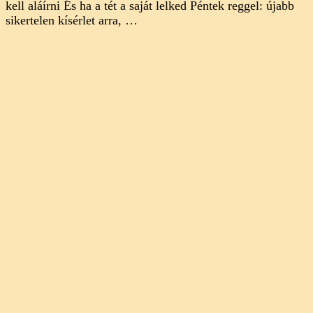
kell aláírni És ha a tét a saját lelked Péntek reggel: újabb
sikertelen kísérlet arra, …