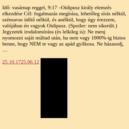
Idő: vasárnap reggel, 9:17 –Oidipusz király elemzés
elkezdése Cél: fogalmazás megírása, lehetőleg sírás nélkül,
szénsavas üdítő nélkül, és anélkül, hogy úgy érezzem,
valójában én vagyok Oidipusz. (Spoiler: nem sikerült.)
Jegyzetek irodalomórára (és lelkileg is): Ne menj
nyomozni saját múltad után, ha nem vagy 1000%-ig biztos
benne, hogy NEM te vagy az apád gyilkosa. Ne házasodj,
…
25.10.17
25.06.12
Megosztás