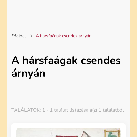
Főoldal
A hársfaágak csendes árnyán
A hársfaágak csendes
árnyán
TALÁLATOK: 1 - 1 találat listázása a(z) 1 találatból