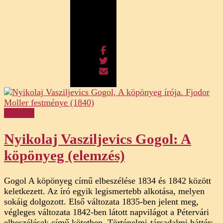
Elemzés
Nyikolaj Vasziljevics Gogol: A
köpönyeg (elemzés)
Gogol A köpönyeg című elbeszélése 1834 és 1842 között
keletkezett. Az író egyik legismertebb alkotása, melyen
sokáig dolgozott. Első változata 1835-ben jelent meg,
végleges változata 1842-ben látott napvilágot a Pétervári
elbeszélések című kötetben. Történelmi-társadalmi háttér: