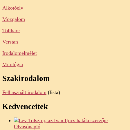
Alkotóelv
Mozgalom
Tollharc
Verstan
Irodalomelmélet
Mitológia
Szakirodalom
Felhasznált irodalom
(lista)
Kedvenceitek
Olvasónapló