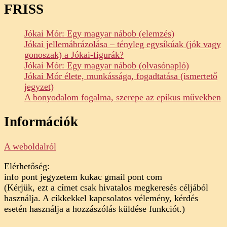
FRISS
Jókai Mór: Egy magyar nábob (elemzés)
Jókai jellemábrázolása – tényleg egysíkúak (jók vagy
gonoszak) a Jókai-figurák?
Jókai Mór: Egy magyar nábob (olvasónapló)
Jókai Mór élete, munkássága, fogadtatása (ismertető
jegyzet)
A bonyodalom fogalma, szerepe az epikus művekben
Információk
A weboldalról
Elérhetőség:
info pont jegyzetem kukac gmail pont com
(Kérjük, ezt a címet csak hivatalos megkeresés céljából
használja. A cikkekkel kapcsolatos vélemény, kérdés
esetén használja a hozzászólás küldése funkciót.)