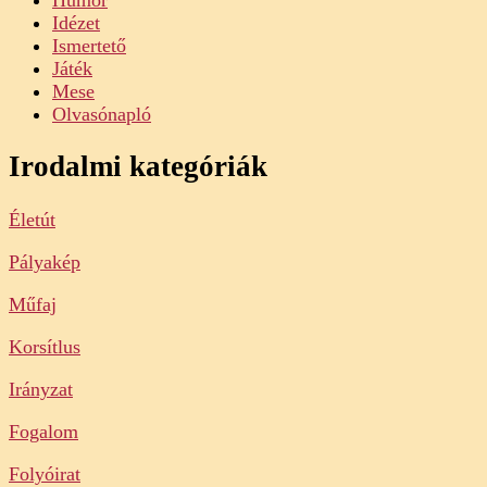
Idézet
Ismertető
Játék
Mese
Olvasónapló
Irodalmi kategóriák
Életút
Pályakép
Műfaj
Korsítlus
Irányzat
Fogalom
Folyóirat