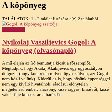
A köpönyeg
TALÁLATOK: 1 - 2 találat listázása a(z) 2 találatból
Olvasónapló
Nyikolaj Vasziljevics Gogol: A
köpönyeg (olvasónapló)
A mű elején az író bemutatja kicsit a főszereplőt.
Megtudjuk, hogy Akakij Akakijevics egy ügyosztályon
dolgozik (hogy konkrétan milyen ügyosztályon, azt Gogol
nem közli velünk). Kiderül az is, hogy hősünk éppenséggel
nem egy kiváló hivatalnok, ráadásul előnytelen
megjelenésű ember: alacsony, kissé ragyás, kissé rőt, kissé
vaksi, feje kopasz, arca barázdás.