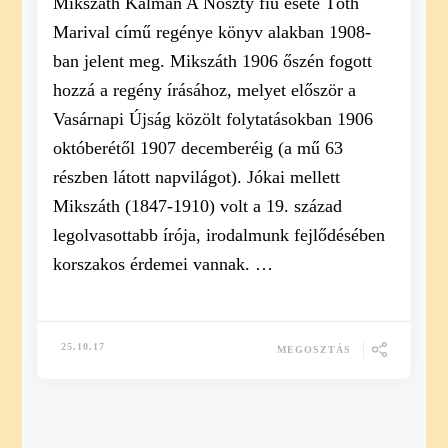
Mikszáth Kálmán A Noszty fiú esete Tóth
Marival című regénye könyv alakban 1908-
ban jelent meg. Mikszáth 1906 őszén fogott
hozzá a regény írásához, melyet először a
Vasárnapi Újság közölt folytatásokban 1906
októberétől 1907 decemberéig (a mű 63
részben látott napvilágot). Jókai mellett
Mikszáth (1847-1910) volt a 19. század
legolvasottabb írója, irodalmunk fejlődésében
korszakos érdemei vannak. …
25.10.17
MEGOSZTÁS