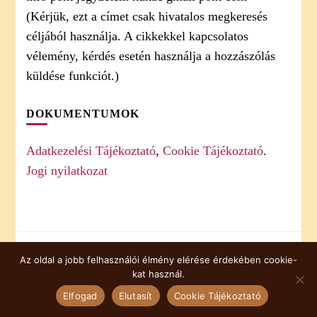
(Kérjük, ezt a címet csak hivatalos megkeresés
céljából használja. A cikkekkel kapcsolatos
vélemény, kérdés esetén használja a hozzászólás
küldése funkciót.)
DOKUMENTUMOK
Adatkezelési Tájékoztató
,
Cookie Tájékoztató
.
Jogi nyilatkozat
Az oldal a jobb felhasználói élmény elérése érdekében cookie-
COOKIE TÁJÉKOZTATÓ
kat használ.
© Copyright 2026
jegyzetem
. Minden jog fenntartva.
Elfogad
Elutasít
Cookie Tájékoztató