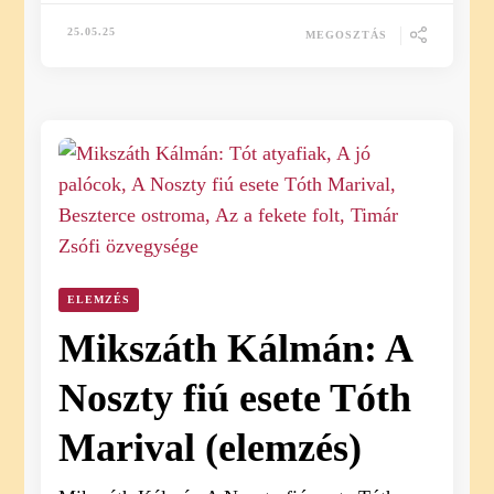
25.05.25
MEGOSZTÁS
ELEMZÉS
Mikszáth Kálmán: A
Noszty fiú esete Tóth
Marival (elemzés)