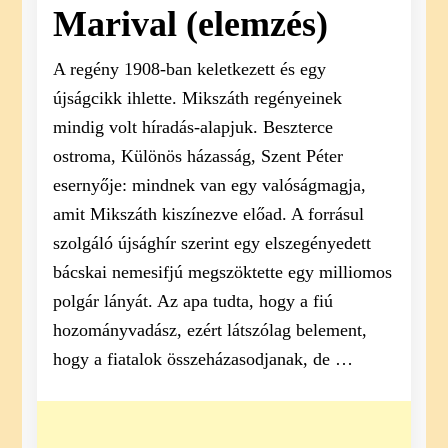
Marival (elemzés)
A regény 1908-ban keletkezett és egy
újságcikk ihlette. Mikszáth regényeinek
mindig volt híradás-alapjuk. Beszterce
ostroma, Különös házasság, Szent Péter
esernyője: mindnek van egy valóságmagja,
amit Mikszáth kiszínezve előad. A forrásul
szolgáló újsághír szerint egy elszegényedett
bácskai nemesifjú megszöktette egy milliomos
polgár lányát. Az apa tudta, hogy a fiú
hozományvadász, ezért látszólag belement,
hogy a fiatalok összeházasodjanak, de …