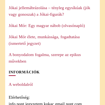
Jókai jellemábrázolása – tényleg egysíkúak (jók
vagy gonoszak) a Jókai-figurák?
Jókai Mór: Egy magyar nábob (olvasónapló)
Jókai Mór élete, munkássága, fogadtatása
(ismertető jegyzet)
A bonyodalom fogalma, szerepe az epikus
művekben
INFORMÁCIÓK
A weboldalról
Elérhetőség:
info pont jegyzetem kukac gmail pont com