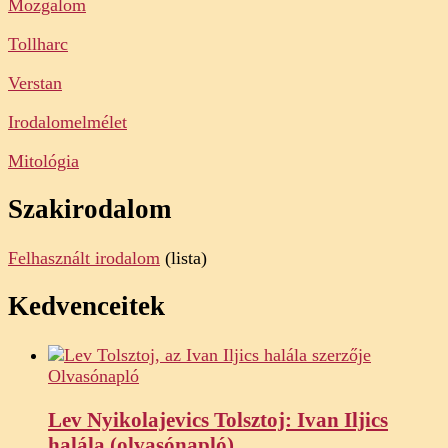
Mozgalom
Tollharc
Verstan
Irodalomelmélet
Mitológia
Szakirodalom
Felhasznált irodalom
(lista)
Kedvenceitek
Olvasónapló
Lev Nyikolajevics Tolsztoj: Ivan Iljics
halála (olvasónapló)