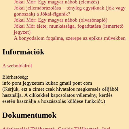
Jókai Mór: Egy magyar nábob (elemzés)
Jókai jellemábrázolása – tényleg egysíkúak (jók vagy
gonoszak) a Jókai-figurák?
Jókai Mór: Egy magyar nábob (olvasónapló)
Jókai Mór élete, munkássága, fogadtatása (ismertető
jegyzet)
A bonyodalom fogalma, szerepe az epikus művekben
Információk
A weboldalról
Elérhetőség:
info pont jegyzetem kukac gmail pont com
(Kérjük, ezt a címet csak hivatalos megkeresés céljából
használja. A cikkekkel kapcsolatos vélemény, kérdés
esetén használja a hozzászólás küldése funkciót.)
Dokumentumok