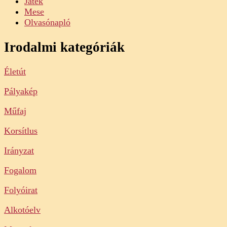
Játék
Mese
Olvasónapló
Irodalmi kategóriák
Életút
Pályakép
Műfaj
Korsítlus
Irányzat
Fogalom
Folyóirat
Alkotóelv