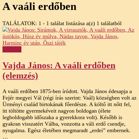
A vaáli erdőben
TALÁLATOK: 1 - 1 találat listázása a(z) 1 találatból
Elemzés
Vajda János: A vaáli erdőben
(elemzés)
A vaáli erdőben 1875-ben íródott. Vajda János édesapja a
Fejér megyei Vál (régi írás szerint: Vaál) községben volt az
Ürményi család birtokának főerdésze. A költő itt nőtt fel,
itt töltötte gyermekéveit nagyon boldogan (élete
legboldogabb időszaka a gyerekkora volt). Később is
gyakran visszatért Válba, vonzotta a váli erdő csendje,
nyugalma. Egész életében megmaradt „erdei” embernek.
…