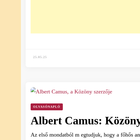
25.05.25
OLVASÓNAPLÓ
Albert Camus: Közöny
Az első mondatból m egtudjuk, hogy a főhős an