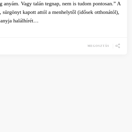
eg anyám. Vagy talán tegnap, nem is tudom pontosan.” A
 sürgönyt kapott attól a menhelytől (idősek otthonától),
z anyja halálhírét…
MEGOSZTÁS