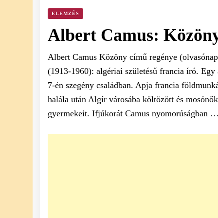
ELEMZÉS
Albert Camus: Közöny
Albert Camus Közöny című regénye (olvasónapl
(1913-1960): algériai születésű francia író. Eg
7-én szegény családban. Apja francia földmunkás
halála után Algír városába költözött és mosónőké
gyermekeit. Ifjúkorát Camus nyomorúságban 