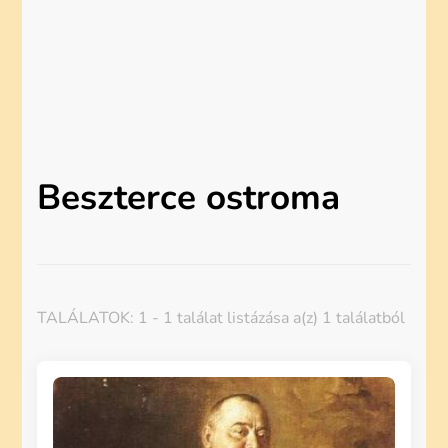
Beszterce ostroma
TALÁLATOK: 1 - 1 találat listázása a(z) 1 találatból