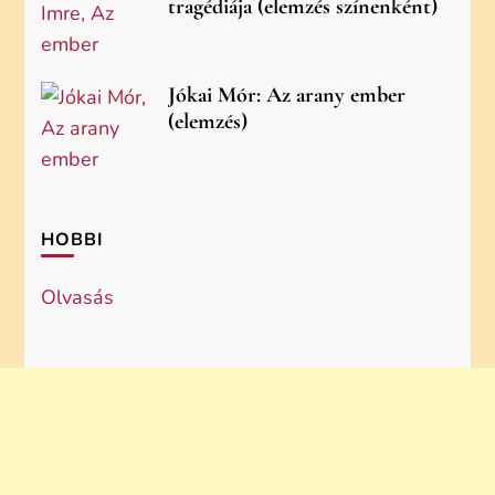
tragédiája (elemzés színenként)
Jókai Mór: Az arany ember
(elemzés)
HOBBI
Olvasás