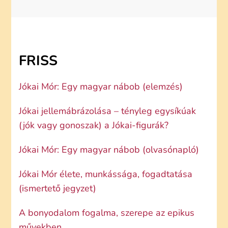
FRISS
Jókai Mór: Egy magyar nábob (elemzés)
Jókai jellemábrázolása – tényleg egysíkúak
(jók vagy gonoszak) a Jókai-figurák?
Jókai Mór: Egy magyar nábob (olvasónapló)
Jókai Mór élete, munkássága, fogadtatása
(ismertető jegyzet)
A bonyodalom fogalma, szerepe az epikus
művekben