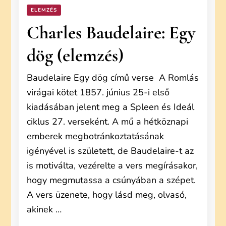
ELEMZÉS
Charles Baudelaire: Egy
dög (elemzés)
Baudelaire Egy dög című verse A Romlás
virágai kötet 1857. június 25-i első
kiadásában jelent meg a Spleen és Ideál
ciklus 27. verseként. A mű a hétköznapi
emberek megbotránkoztatásának
igényével is született, de Baudelaire-t az
is motiválta, vezérelte a vers megírásakor,
hogy megmutassa a csúnyában a szépet.
A vers üzenete, hogy lásd meg, olvasó,
akinek …