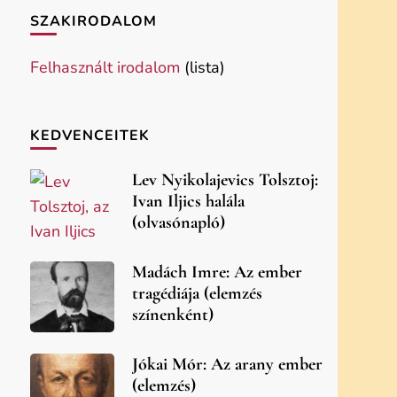
SZAKIRODALOM
Felhasznált irodalom
(lista)
KEDVENCEITEK
Lev Nyikolajevics Tolsztoj:
Ivan Iljics halála
(olvasónapló)
Madách Imre: Az ember
tragédiája (elemzés
színenként)
Jókai Mór: Az arany ember
(elemzés)