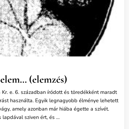
elem… (elemzés)
r. e. 6. században íródott és töredékként maradt
járást használta. Egyik legnagyobb élménye lehetett
i vágy, amely azonban már hiába égette a szívét.
lapdával sziven ért, és …