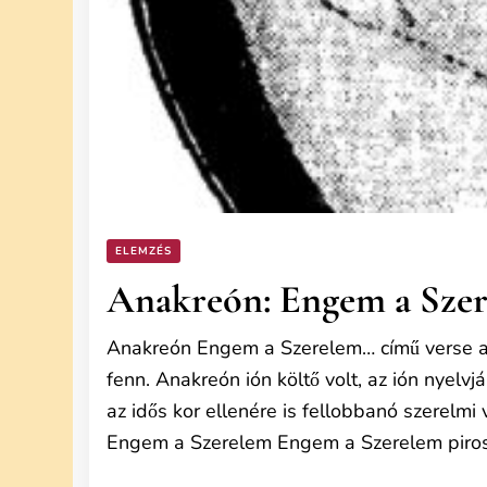
ELEMZÉS
Anakreón: Engem a Szer
Anakreón Engem a Szerelem… című verse a K
fenn. Anakreón ión költő volt, az ión nyelv
az idős kor ellenére is fellobbanó szerelm
Engem a Szerelem Engem a Szerelem piros 