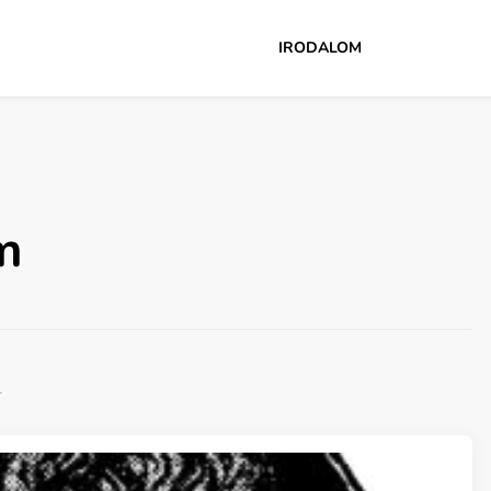
IRODALOM
m
l