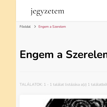
jegyzetem
Főoldal
Engem a Szerelem
Engem a Szerele
TALÁLATOK: 1 - 1 találat listázása a(z) 1 találatbó