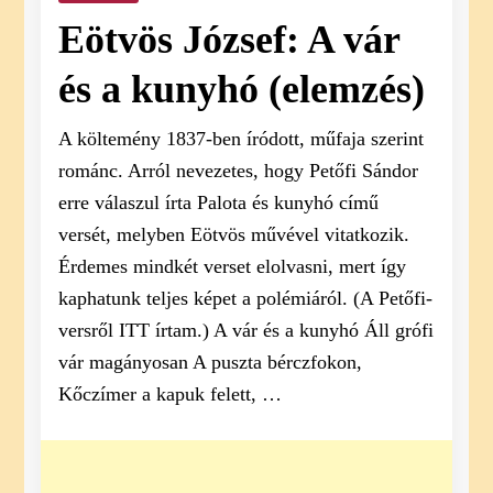
Eötvös József: A vár
és a kunyhó (elemzés)
A költemény 1837-ben íródott, műfaja szerint
románc. Arról nevezetes, hogy Petőfi Sándor
erre válaszul írta Palota és kunyhó című
versét, melyben Eötvös művével vitatkozik.
Érdemes mindkét verset elolvasni, mert így
kaphatunk teljes képet a polémiáról. (A Petőfi-
versről ITT írtam.) A vár és a kunyhó Áll grófi
vár magányosan A puszta bérczfokon,
Kőczímer a kapuk felett, …