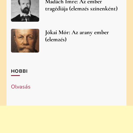
Madách Imre: Az ember
tragédiája (elemzés színenként)
Jókai Mór: Az arany ember
(elemzés)
HOBBI
Olvasás