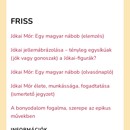
FRISS
Jókai Mór: Egy magyar nábob (elemzés)
Jókai jellemábrázolása – tényleg egysíkúak
(jók vagy gonoszak) a Jókai-figurák?
Jókai Mór: Egy magyar nábob (olvasónapló)
Jókai Mór élete, munkássága, fogadtatása
(ismertető jegyzet)
A bonyodalom fogalma, szerepe az epikus
művekben
INFORMÁCIÓK