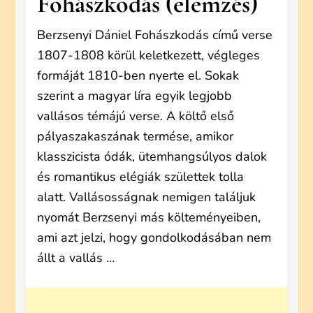
Fohászkodás (elemzés)
Berzsenyi Dániel Fohászkodás című verse
1807-1808 körül keletkezett, végleges
formáját 1810-ben nyerte el. Sokak
szerint a magyar líra egyik legjobb
vallásos témájú verse. A költő első
pályaszakaszának termése, amikor
klasszicista ódák, ütemhangsúlyos dalok
és romantikus elégiák születtek tolla
alatt. Vallásosságnak nemigen találjuk
nyomát Berzsenyi más költeményeiben,
ami azt jelzi, hogy gondolkodásában nem
állt a vallás …