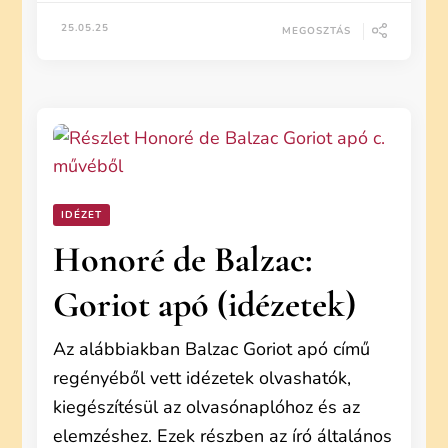
25.05.25
MEGOSZTÁS
IDÉZET
Honoré de Balzac:
Goriot apó (idézetek)
Az alábbiakban Balzac Goriot apó című
regényéből vett idézetek olvashatók,
kiegészítésül az olvasónaplóhoz és az
elemzéshez. Ezek részben az író általános