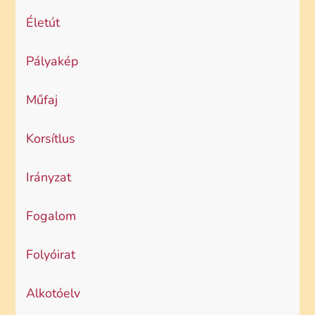
Életút
Pályakép
Műfaj
Korsítlus
Irányzat
Fogalom
Folyóirat
Alkotóelv