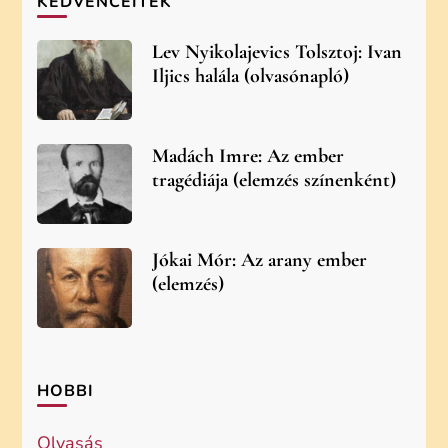
KEDVENCEITEK
Lev Nyikolajevics Tolsztoj: Ivan
Iljics halála (olvasónapló)
Madách Imre: Az ember
tragédiája (elemzés színenként)
Jókai Mór: Az arany ember
(elemzés)
HOBBI
Olvasás