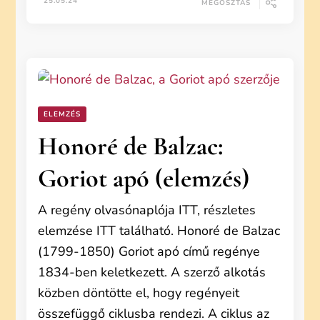
25.05.24
MEGOSZTÁS
ELEMZÉS
Honoré de Balzac:
Goriot apó (elemzés)
A regény olvasónaplója ITT, részletes
elemzése ITT található. Honoré de Balzac
(1799-1850) Goriot apó című regénye
1834-ben keletkezett. A szerző alkotás
közben döntötte el, hogy regényeit
összefüggő ciklusba rendezi. A ciklus az