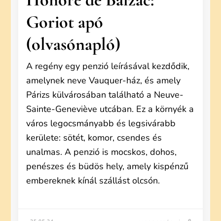
Goriot apó
(olvasónapló)
A regény egy penzió leírásával kezdődik,
amelynek neve Vauquer-ház, és amely
Párizs külvárosában található a Neuve-
Sainte-Geneviève utcában. Ez a környék a
város legocsmányabb és legsivárabb
kerülete: sötét, komor, csendes és
unalmas. A penzió is mocskos, dohos,
penészes és büdös hely, amely kispénzű
embereknek kínál szállást olcsón.