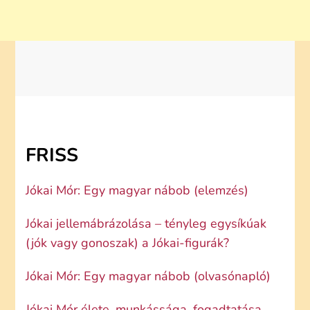
FRISS
Jókai Mór: Egy magyar nábob (elemzés)
Jókai jellemábrázolása – tényleg egysíkúak
(jók vagy gonoszak) a Jókai-figurák?
Jókai Mór: Egy magyar nábob (olvasónapló)
Jókai Mór élete, munkássága, fogadtatása