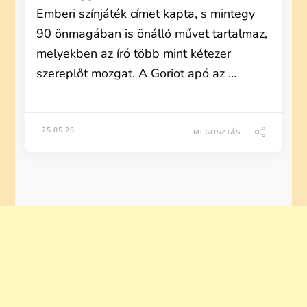
Emberi színjáték címet kapta, s mintegy
90 önmagában is önálló művet tartalmaz,
melyekben az író több mint kétezer
szereplőt mozgat. A Goriot apó az …
25.05.25
MEGOSZTÁS