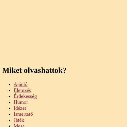
Miket olvashattok?
Ajánló
Elemzés
Érdekesség
Humor
Idézet
Ismertető
Játék
Mese