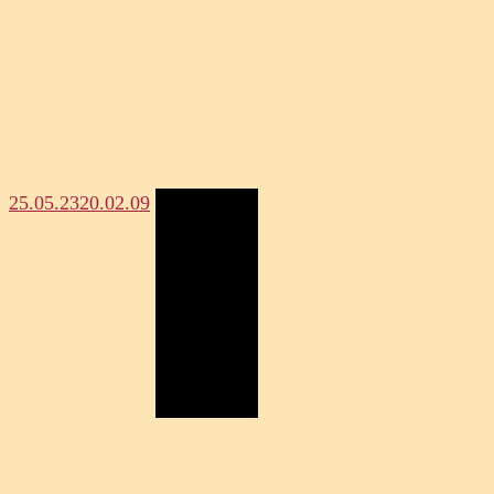
25.05.23
20.02.09
Megosztás