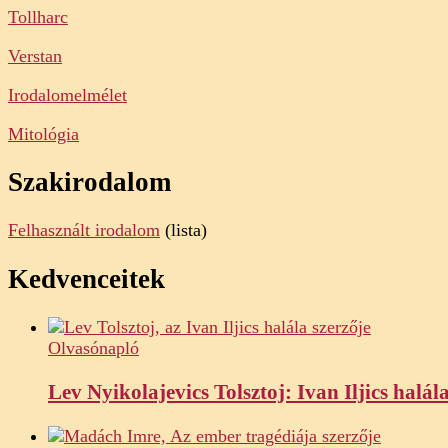
Tollharc
Verstan
Irodalomelmélet
Mitológia
Szakirodalom
Felhasznált irodalom
(lista)
Kedvenceitek
Olvasónapló
Lev Nyikolajevics Tolsztoj: Ivan Iljics halál