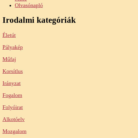
Olvasónapló
Irodalmi kategóriák
Életút
Pályakép
Műfaj
Korsítlus
Irányzat
Fogalom
Folyóirat
Alkotóelv
Mozgalom