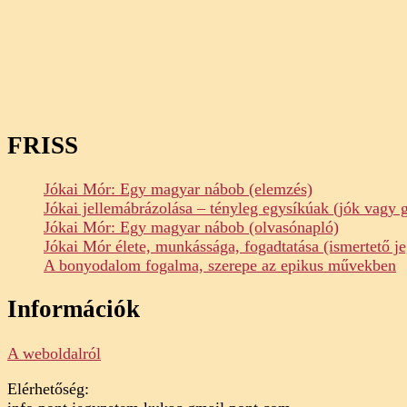
FRISS
Jókai Mór: Egy magyar nábob (elemzés)
Jókai jellemábrázolása – tényleg egysíkúak (jók vagy 
Jókai Mór: Egy magyar nábob (olvasónapló)
Jókai Mór élete, munkássága, fogadtatása (ismertető je
A bonyodalom fogalma, szerepe az epikus művekben
Információk
A weboldalról
Elérhetőség: