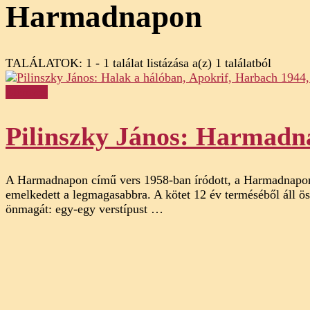
Harmadnapon
TALÁLATOK: 1 - 1 találat listázása a(z) 1 találatból
Elemzés
Pilinszky János: Harmadn
A Harmadnapon című vers 1958-ban íródott, a Harmadnapon kö
emelkedett a legmagasabbra. A kötet 12 év terméséből áll ös
önmagát: egy-egy verstípust …