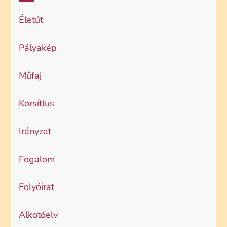
Életút
Pályakép
Műfaj
Korsítlus
Irányzat
Fogalom
Folyóirat
Alkotóelv