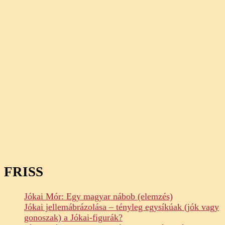
FRISS
Jókai Mór: Egy magyar nábob (elemzés)
Jókai jellemábrázolása – tényleg egysíkúak (jók vagy
gonoszak) a Jókai-figurák?