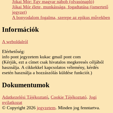
Jókai Mór: Egy magyar nábob (olvasónapló)
Jókai Mór élete, munkássága, fogadtatása (ismertető
jegyzet)
A bonyodalom fogalma, szerepe az epikus művekben
Információk
A weboldalról
Elérhetőség:
info pont jegyzetem kukac gmail pont com
(Kérjük, ezt a címet csak hivatalos megkeresés céljából
használja. A cikkekkel kapcsolatos vélemény, kérdés
esetén használja a hozzászólás küldése funkciót.)
Dokumentumok
Adatkezelési Tájékoztató
,
Cookie Tájékoztató
.
Jogi
nyilatkozat
© Copyright 2026
jegyzetem
. Minden jog fenntartva.