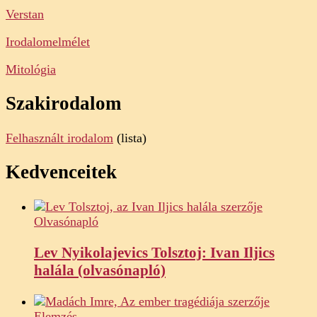
Verstan
Irodalomelmélet
Mitológia
Szakirodalom
Felhasznált irodalom
(lista)
Kedvenceitek
Olvasónapló
Lev Nyikolajevics Tolsztoj: Ivan Iljics
halála (olvasónapló)
Elemzés