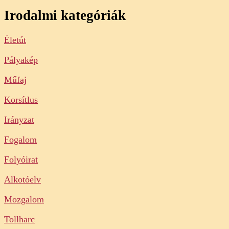
Irodalmi kategóriák
Életút
Pályakép
Műfaj
Korsítlus
Irányzat
Fogalom
Folyóirat
Alkotóelv
Mozgalom
Tollharc