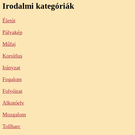
Irodalmi kategóriák
Életút
Pályakép
Műfaj
Korsítlus
Irányzat
Fogalom
Folyóirat
Alkotóelv
Mozgalom
Tollharc