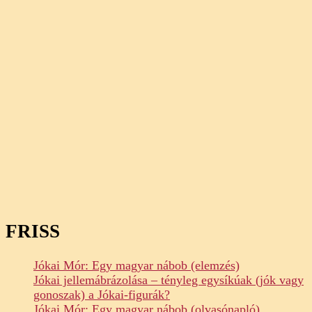
FRISS
Jókai Mór: Egy magyar nábob (elemzés)
Jókai jellemábrázolása – tényleg egysíkúak (jók vagy
gonoszak) a Jókai-figurák?
Jókai Mór: Egy magyar nábob (olvasónapló)