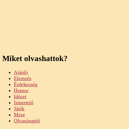
Miket olvashattok?
Ajánló
Elemzés
Érdekesség
Humor
Idézet
Ismertető
Játék
Mese
Olvasónapló