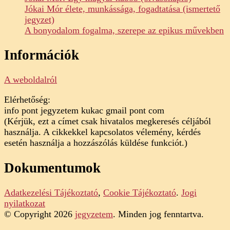
Jókai Mór élete, munkássága, fogadtatása (ismertető
jegyzet)
A bonyodalom fogalma, szerepe az epikus művekben
Információk
A weboldalról
Elérhetőség:
info pont jegyzetem kukac gmail pont com
(Kérjük, ezt a címet csak hivatalos megkeresés céljából
használja. A cikkekkel kapcsolatos vélemény, kérdés
esetén használja a hozzászólás küldése funkciót.)
Dokumentumok
Adatkezelési Tájékoztató
,
Cookie Tájékoztató
.
Jogi
nyilatkozat
© Copyright 2026
jegyzetem
. Minden jog fenntartva.