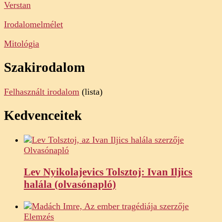
Verstan
Irodalomelmélet
Mitológia
Szakirodalom
Felhasznált irodalom
(lista)
Kedvenceitek
Olvasónapló
Lev Nyikolajevics Tolsztoj: Ivan Iljics
halála (olvasónapló)
Elemzés