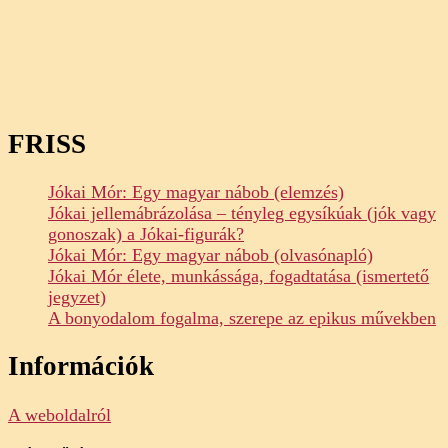
FRISS
Jókai Mór: Egy magyar nábob (elemzés)
Jókai jellemábrázolása – tényleg egysíkúak (jók vagy
gonoszak) a Jókai-figurák?
Jókai Mór: Egy magyar nábob (olvasónapló)
Jókai Mór élete, munkássága, fogadtatása (ismertető
jegyzet)
A bonyodalom fogalma, szerepe az epikus művekben
Információk
A weboldalról