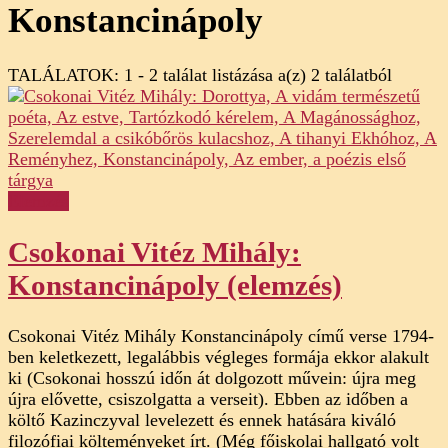
Konstancinápoly
TALÁLATOK: 1 - 2 találat listázása a(z) 2 találatból
Elemzés
Csokonai Vitéz Mihály:
Konstancinápoly (elemzés)
Csokonai Vitéz Mihály Konstancinápoly című verse 1794-
ben keletkezett, legalábbis végleges formája ekkor alakult
ki (Csokonai hosszú időn át dolgozott művein: újra meg
újra elővette, csiszolgatta a verseit). Ebben az időben a
költő Kazinczyval levelezett és ennek hatására kiváló
filozófiai költeményeket írt. (Még főiskolai hallgató volt