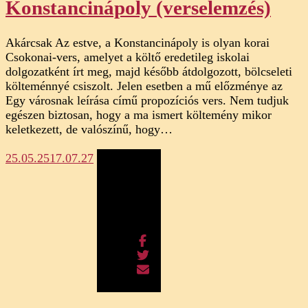
Konstancinápoly (verselemzés)
Akárcsak Az estve, a Konstancinápoly is olyan korai
Csokonai-vers, amelyet a költő eredetileg iskolai
dolgozatként írt meg, majd később átdolgozott, bölcseleti
költeménnyé csiszolt. Jelen esetben a mű előzménye az
Egy városnak leírása című propozíciós vers. Nem tudjuk
egészen biztosan, hogy a ma ismert költemény mikor
keletkezett, de valószínű, hogy…
25.05.25
17.07.27
Megosztás