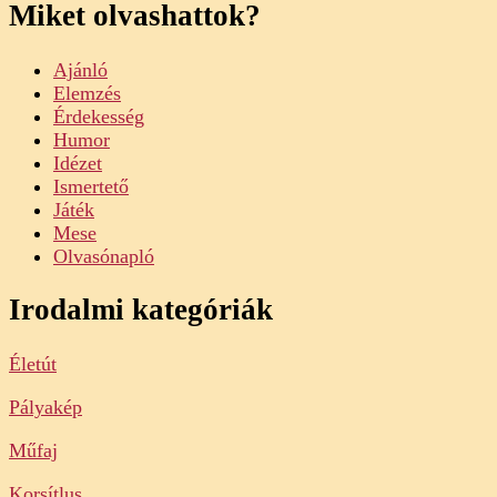
Miket olvashattok?
Ajánló
Elemzés
Érdekesség
Humor
Idézet
Ismertető
Játék
Mese
Olvasónapló
Irodalmi kategóriák
Életút
Pályakép
Műfaj
Korsítlus