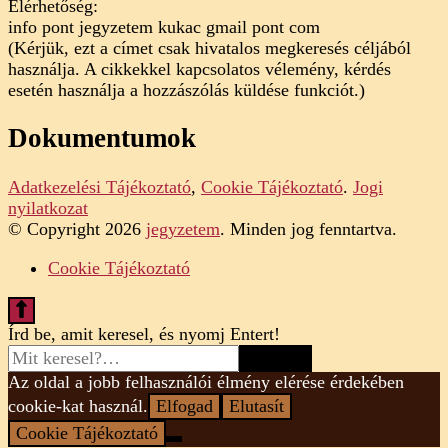
Elérhetőség:
info pont jegyzetem kukac gmail pont com
(Kérjük, ezt a címet csak hivatalos megkeresés céljából
használja. A cikkekkel kapcsolatos vélemény, kérdés
esetén használja a hozzászólás küldése funkciót.)
Dokumentumok
Adatkezelési Tájékoztató
,
Cookie Tájékoztató
.
Jogi
nyilatkozat
© Copyright 2026
jegyzetem
. Minden jog fenntartva.
Cookie Tájékoztató
Looking
Írd be, amit keresel, és nyomj Entert!
for
Something?
Az oldal a jobb felhasználói élmény elérése érdekében
cookie-kat használ.
Elfogad
Elutasít
Cookie Tájékoztató