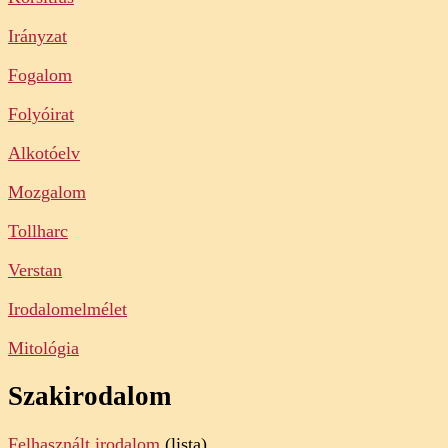
Irányzat
Fogalom
Folyóirat
Alkotóelv
Mozgalom
Tollharc
Verstan
Irodalomelmélet
Mitológia
Szakirodalom
Felhasznált irodalom
(lista)