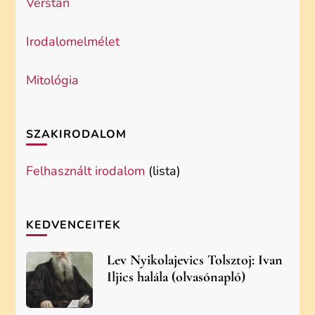
Verstan
Irodalomelmélet
Mitológia
SZAKIRODALOM
Felhasznált irodalom
(lista)
KEDVENCEITEK
Lev Nyikolajevics Tolsztoj: Ivan
Iljics halála (olvasónapló)