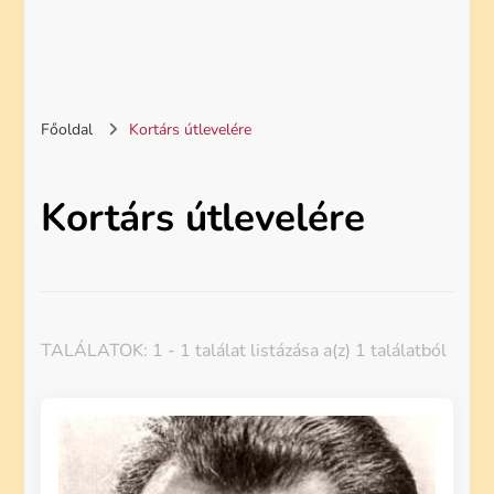
Főoldal
Kortárs útlevelére
Kortárs útlevelére
TALÁLATOK: 1 - 1 találat listázása a(z) 1 találatból