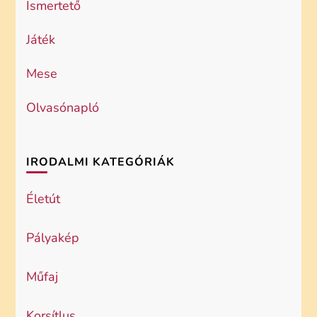
Ismertető
Játék
Mese
Olvasónapló
IRODALMI KATEGÓRIÁK
Életút
Pályakép
Műfaj
Korsítlus