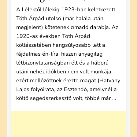
A Lélektől lélekig 1923-ban keletkezett.
Tóth Árpád utolsó (már halála után
megjelent) kötetének címadó darabja. Az
1920-as években Tóth Árpád
költészetében hangsúlyosabb lett a
fájdalmas én-líra, hiszen anyagilag
létbizonytalanságban élt és a háború
utáni nehéz időkben nem volt munkája,
ezért mellőzöttnek érezte magát (Hatvany
Lajos folyóirata, az Esztendő, amelynél a
költő segédszerkesztő volt, többé már …