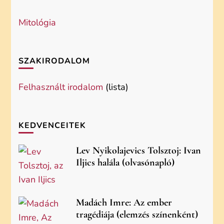
Mitológia
SZAKIRODALOM
Felhasznált irodalom
(lista)
KEDVENCEITEK
Lev Nyikolajevics Tolsztoj: Ivan
Iljics halála (olvasónapló)
Madách Imre: Az ember
tragédiája (elemzés színenként)