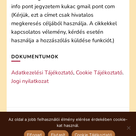
info pont jegyzetem kukac gmail pont com
(Kérjük, ezt a címet csak hivatalos
megkeresés céljából használja. A cikkekkel
kapcsolatos vélemény, kérdés esetén
használja a hozzászólás küldése funkciót.)
DOKUMENTUMOK
Adatkezelési Tájékoztató
,
Cookie Tájékoztató
.
Jogi nyilatkozat
Az oldal a jobb felhasználói élmény elérése érdekében cookie-
COOKIE TÁJÉKOZTATÓ
kat használ.
© Copyright 2026
jegyzetem
. Minden jog fenntartva.
Elfogad
Elutasít
Cookie Tájékoztató