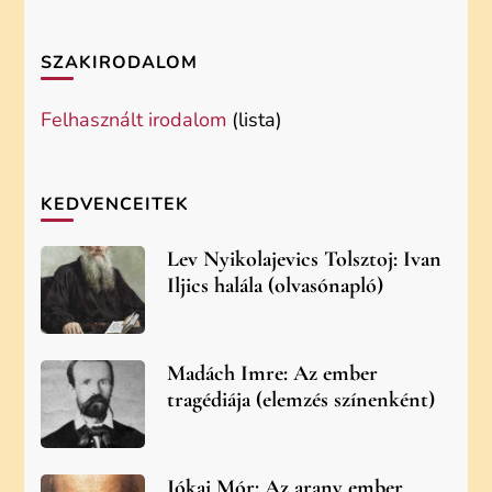
SZAKIRODALOM
Felhasznált irodalom
(lista)
KEDVENCEITEK
Lev Nyikolajevics Tolsztoj: Ivan
Iljics halála (olvasónapló)
Madách Imre: Az ember
tragédiája (elemzés színenként)
Jókai Mór: Az arany ember