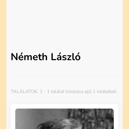
Németh László
TALÁLATOK: 1 - 1 találat listázása a(z) 1 találatból