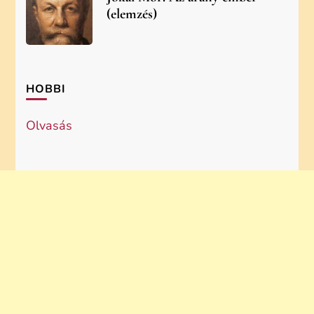
(elemzés)
HOBBI
Olvasás