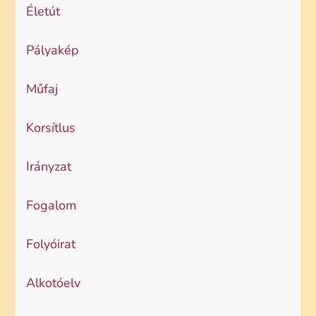
Életút
Pályakép
Műfaj
Korsítlus
Irányzat
Fogalom
Folyóirat
Alkotóelv