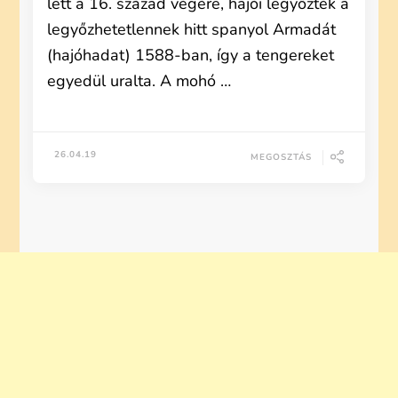
lett a 16. század végére, hajói legyőzték a
legyőzhetetlennek hitt spanyol Armadát
(hajóhadat) 1588-ban, így a tengereket
egyedül uralta. A mohó …
26.04.19
MEGOSZTÁS