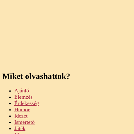
Miket olvashattok?
Ajánló
Elemzés
Érdekesség
Humor
Idézet
Ismertető
Játék