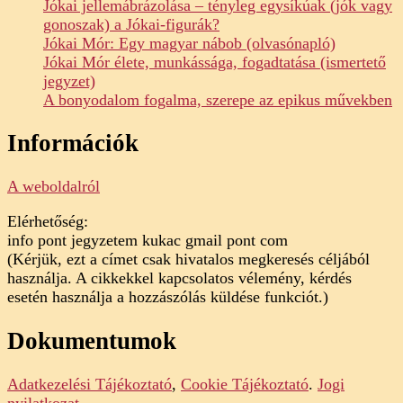
Jókai jellemábrázolása – tényleg egysíkúak (jók vagy
gonoszak) a Jókai-figurák?
Jókai Mór: Egy magyar nábob (olvasónapló)
Jókai Mór élete, munkássága, fogadtatása (ismertető
jegyzet)
A bonyodalom fogalma, szerepe az epikus művekben
Információk
A weboldalról
Elérhetőség:
info pont jegyzetem kukac gmail pont com
(Kérjük, ezt a címet csak hivatalos megkeresés céljából
használja. A cikkekkel kapcsolatos vélemény, kérdés
esetén használja a hozzászólás küldése funkciót.)
Dokumentumok
Adatkezelési Tájékoztató
,
Cookie Tájékoztató
.
Jogi