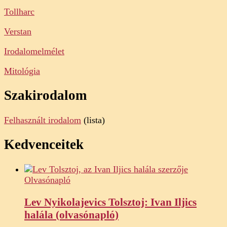
Tollharc
Verstan
Irodalomelmélet
Mitológia
Szakirodalom
Felhasznált irodalom
(lista)
Kedvenceitek
Olvasónapló
Lev Nyikolajevics Tolsztoj: Ivan Iljics
halála (olvasónapló)