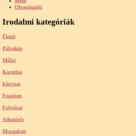
Mese
Olvasónapló
Irodalmi kategóriák
Életút
Pályakép
Műfaj
Korsítlus
Irányzat
Fogalom
Folyóirat
Alkotóelv
Mozgalom