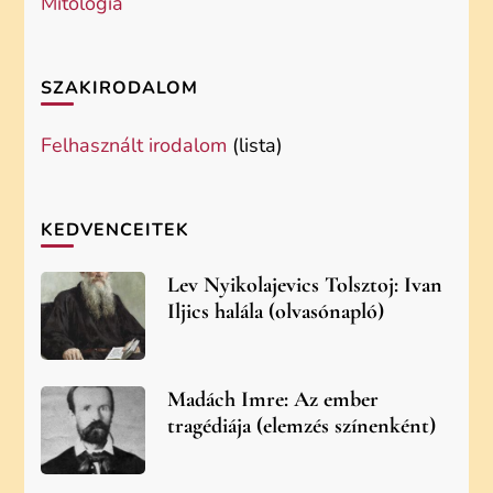
Mitológia
SZAKIRODALOM
Felhasznált irodalom
(lista)
KEDVENCEITEK
Lev Nyikolajevics Tolsztoj: Ivan
Iljics halála (olvasónapló)
Madách Imre: Az ember
tragédiája (elemzés színenként)