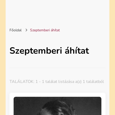
Főoldal
Szeptemberi áhítat
Szeptemberi áhítat
TALÁLATOK: 1 - 1 találat listázása a(z) 1 találatból