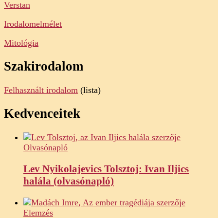
Verstan
Irodalomelmélet
Mitológia
Szakirodalom
Felhasznált irodalom
(lista)
Kedvenceitek
Olvasónapló
Lev Nyikolajevics Tolsztoj: Ivan Iljics
halála (olvasónapló)
Elemzés