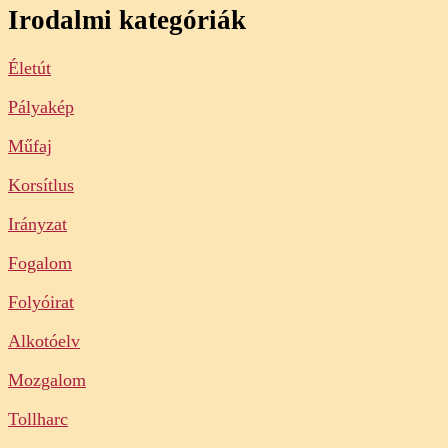
Irodalmi kategóriák
Életút
Pályakép
Műfaj
Korsítlus
Irányzat
Fogalom
Folyóirat
Alkotóelv
Mozgalom
Tollharc