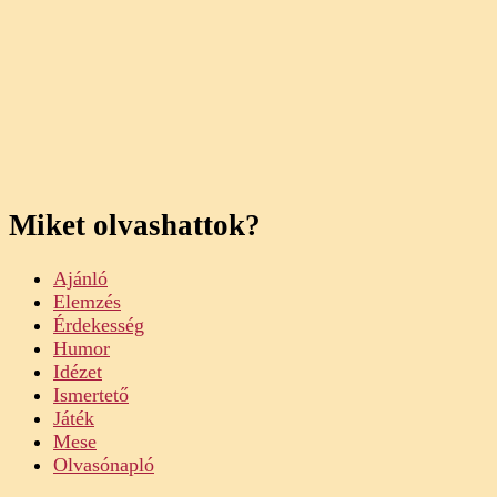
Miket olvashattok?
Ajánló
Elemzés
Érdekesség
Humor
Idézet
Ismertető
Játék
Mese
Olvasónapló