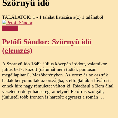
Szörnyű idő
TALÁLATOK: 1 - 1 találat listázása a(z) 1 találatból
Elemzés
Petőfi Sándor: Szörnyű idő
(elemzés)
A Szörnyű idő 1849. július közepén íródott, valamikor
július 6-17. között (dátumát nem tudták pontosan
megállapítani), Mezőberényben. Az orosz és az osztrák
hadak benyomultak az országba, s elfoglalták a fővárost,
ennek híre nagy rémületet váltott ki. Ráadásul a Bem által
vezetett erdélyi hadsereg, amelynél Petőfi is szolgált,
júniustól több fronton is harcolt: egyrészt a román …