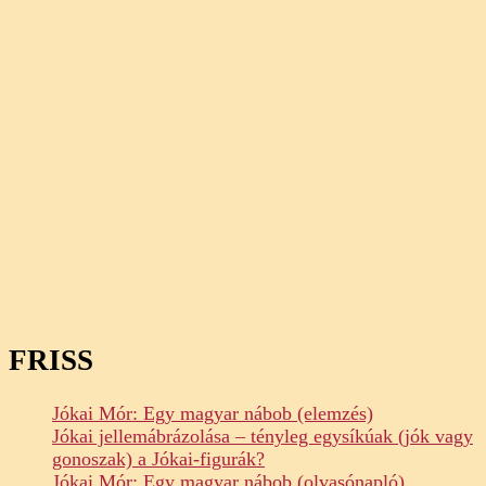
FRISS
Jókai Mór: Egy magyar nábob (elemzés)
Jókai jellemábrázolása – tényleg egysíkúak (jók vagy
gonoszak) a Jókai-figurák?
Jókai Mór: Egy magyar nábob (olvasónapló)