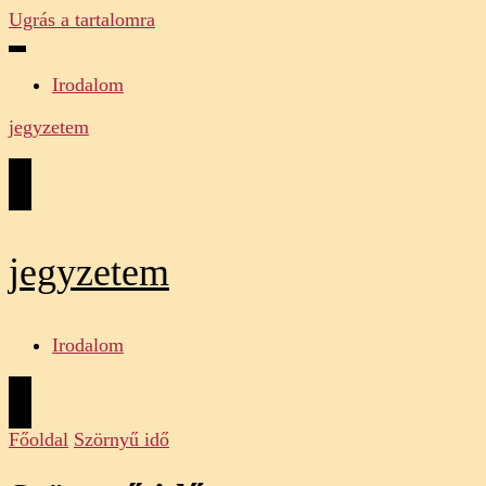
Ugrás a tartalomra
Irodalom
jegyzetem
jegyzetem
Irodalom
Főoldal
Szörnyű idő