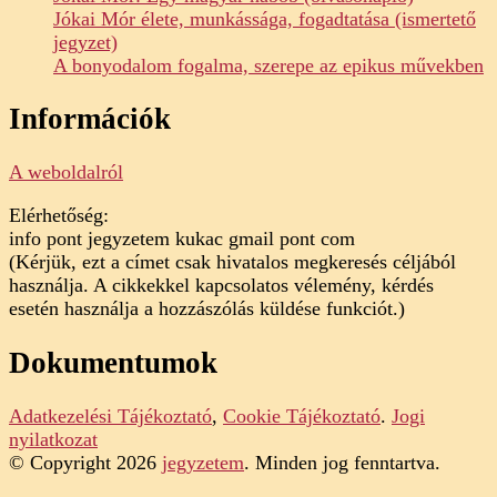
Jókai Mór élete, munkássága, fogadtatása (ismertető
jegyzet)
A bonyodalom fogalma, szerepe az epikus művekben
Információk
A weboldalról
Elérhetőség:
info pont jegyzetem kukac gmail pont com
(Kérjük, ezt a címet csak hivatalos megkeresés céljából
használja. A cikkekkel kapcsolatos vélemény, kérdés
esetén használja a hozzászólás küldése funkciót.)
Dokumentumok
Adatkezelési Tájékoztató
,
Cookie Tájékoztató
.
Jogi
nyilatkozat
© Copyright 2026
jegyzetem
. Minden jog fenntartva.