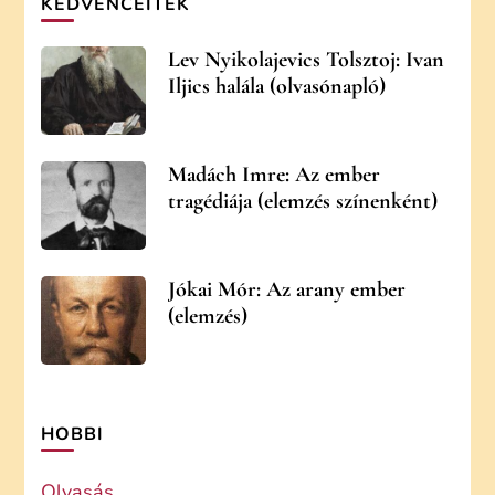
KEDVENCEITEK
Lev Nyikolajevics Tolsztoj: Ivan
Iljics halála (olvasónapló)
Madách Imre: Az ember
tragédiája (elemzés színenként)
Jókai Mór: Az arany ember
(elemzés)
HOBBI
Olvasás