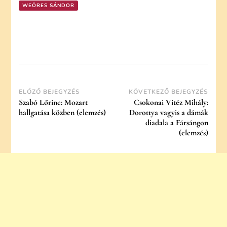
WEÖRES SÁNDOR
Post
ELŐZŐ BEJEGYZÉS
KÖVETKEZŐ BEJEGYZÉS
Szabó Lőrinc: Mozart
Csokonai Vitéz Mihály:
Navigation
hallgatása közben (elemzés)
Dorottya vagyis a dámák
diadala a Fársángon
(elemzés)