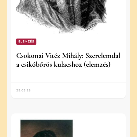
ELEMZÉS
Csokonai Vitéz Mihály: Szerelemdal
a csikóbőrös kulacshoz (elemzés)
25.05.23