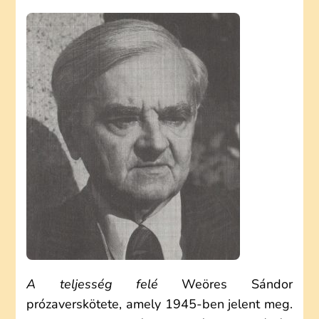
SÁNDOR:
A
TELJESSÉG
FELÉ
(ELEMZÉS)
A teljesség felé
Weöres Sándor
prózaverskötete, amely 1945-ben jelent meg.