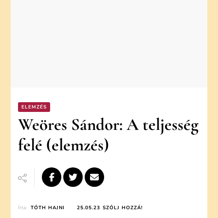
ELEMZÉS
Weöres Sándor: A teljesség
felé (elemzés)
ON
Írta:
TÓTH HAJNI
25.05.23
SZÓLJ HOZZÁ!
WEÖRES