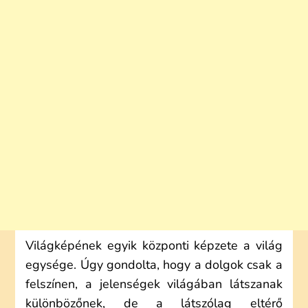
Világképének egyik központi képzete a világ
egysége. Úgy gondolta, hogy a dolgok csak a
felszínen, a jelenségek világában látszanak
különbözőnek, de a látszólag eltérő