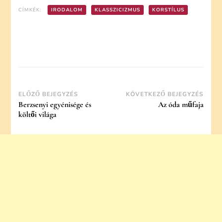
CÍMKÉK:
IRODALOM
KLASSZICIZMUS
KORSTÍLUS
Post
ELŐZŐ BEJEGYZÉS
KÖVETKEZŐ BEJEGYZÉS
Berzsenyi egyénisége és
Az óda műfaja
Navigation
költői világa