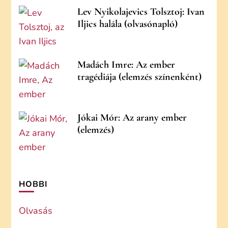
Lev Nyikolajevics Tolsztoj: Ivan
Iljics halála (olvasónapló)
Madách Imre: Az ember
tragédiája (elemzés színenként)
Jókai Mór: Az arany ember
(elemzés)
HOBBI
Olvasás