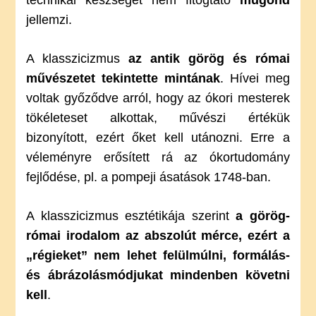
technikai készséget nem fitogtató
műgond
jellemzi.
A klasszicizmus
az antik görög és római
művészetet tekintette mintának
. Hívei meg
voltak győződve arról, hogy az ókori mesterek
tökéleteset alkottak, művészi értékük
bizonyított, ezért őket kell utánozni. Erre a
véleményre erősített rá az ókortudomány
fejlődése, pl. a pompeji ásatások 1748-ban.
A klasszicizmus esztétikája szerint
a görög-
római irodalom az abszolút mérce, ezért a
„régieket” nem lehet felülmúlni, formálás-
és ábrázolásmódjukat mindenben követni
kell
.