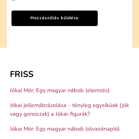
FRISS
Jókai Mór: Egy magyar nábob (elemzés)
Jókai jellemábrázolása – tényleg egysíkúak (jók
vagy gonoszak) a Jókai-figurák?
Jókai Mór: Egy magyar nábob (olvasónapló)