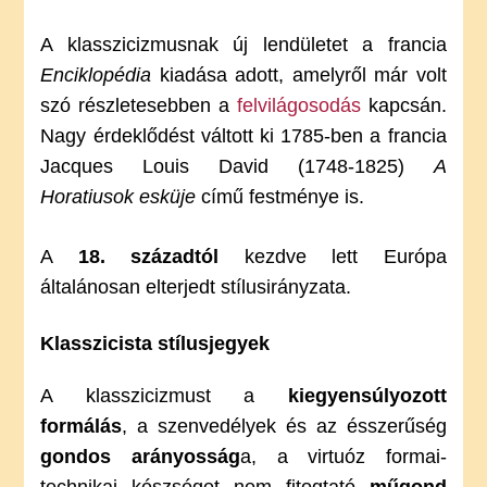
A klasszicizmusnak új lendületet a francia
Enciklopédia
kiadása adott, amelyről már volt
szó részletesebben a
felvilágosodás
kapcsán.
Nagy érdeklődést váltott ki 1785-ben a francia
Jacques Louis David (1748-1825)
A
Horatiusok esküje
című festménye is.
A
18. századtól
kezdve lett Európa
általánosan elterjedt stílusirányzata.
Klasszicista stílusjegyek
A klasszicizmust a
kiegyensúlyozott
formálás
, a szenvedélyek és az ésszerűség
gondos arányosság
a, a virtuóz formai-