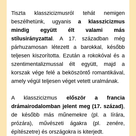
Tiszta klasszicizmusról tehát nemigen
beszélhetünk, ugyanis
a klasszicizmus
mindig együtt élt valami más
stílusirányzattal
. A 17. században még
párhuzamosan létezett a barokkal, később
teljesen kiszorította. Ezután a rokokóval és a
szentimentalizmussal élt együtt, majd a
korszak vége felé a beköszöntő romantikával,
amely végül teljesen véget vetett uralmának.
A klasszicizmus
először a francia
drámairodalomban jelent meg (17. század)
,
de később más műnemekre (pl. a lírára,
prózára), művészeti ágakra (pl. zenére,
építészetre) és országokra is kiterjedt.