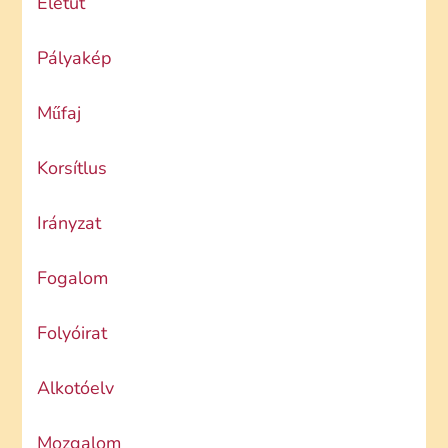
Életút
Pályakép
Műfaj
Korsítlus
Irányzat
Fogalom
Folyóirat
Alkotóelv
Mozgalom