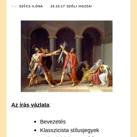
ON
Írta:
SZŰCS ILONA
25.10.17
SZÓLJ HOZZÁ!
KLASSZICIZMUS
AZ
IRODALOMBAN
(ISMERTETŐ
ÍRÁS)
Az írás vázlata
:
Bevezetés
Klasszicista stílusjegyek