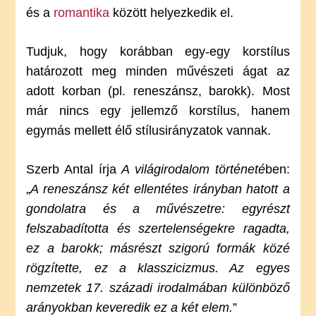
és a
romantika
között helyezkedik el.
Tudjuk, hogy korábban egy-egy korstílus
határozott meg minden művészeti ágat az
adott korban (pl. reneszánsz, barokk). Most
már nincs egy jellemző korstílus, hanem
egymás mellett élő stílusirányzatok vannak.
Szerb Antal írja
A világirodalom történeté
ben:
„
A reneszánsz két ellentétes irányban hatott a
gondolatra és a művészetre: egyrészt
felszabadította és szertelenségekre ragadta,
ez a barokk; másrészt szigorú formák közé
rögzítette, ez a klasszicizmus. Az egyes
nemzetek 17. századi irodalmában különböző
arányokban keveredik ez a két elem.
”