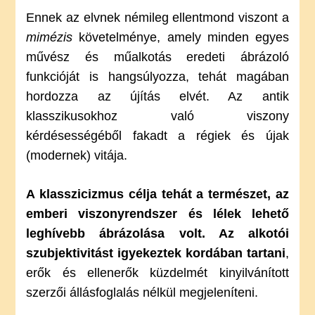
Ennek az elvnek némileg ellentmond viszont a
mimézis
követelménye, amely minden egyes
művész és műalkotás eredeti ábrázoló
funkcióját is hangsúlyozza, tehát magában
hordozza az újítás elvét. Az antik
klasszikusokhoz való viszony
kérdésességéből fakadt a régiek és újak
(modernek) vitája.
A klasszicizmus célja tehát a természet, az
emberi viszonyrendszer és lélek lehető
leghívebb ábrázolása volt. Az alkotói
szubjektivitást igyekeztek kordában tartani
,
erők és ellenerők küzdelmét kinyilvánított
szerzői állásfoglalás nélkül megjeleníteni.