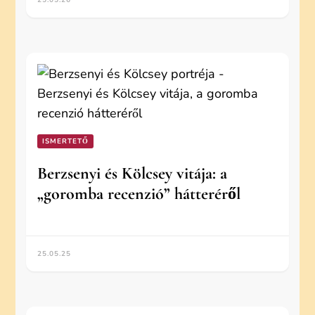
25.05.26
ISMERTETŐ
Berzsenyi és Kölcsey vitája: a
„goromba recenzió” hátteréről
25.05.25