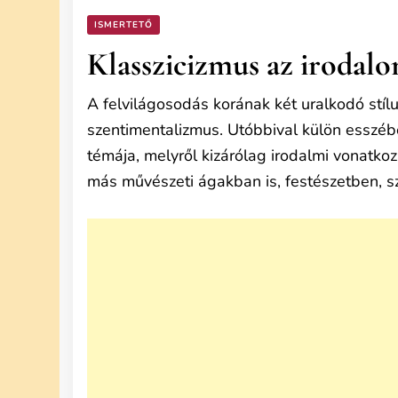
ISMERTETŐ
Klasszicizmus az irodalo
A felvilágosodás korának két uralkodó stílu
szentimentalizmus. Utóbbival külön esszébe
témája, melyről kizárólag irodalmi vonatko
más művészeti ágakban is, festészetben, s