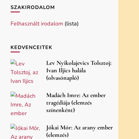
SZAKIRODALOM
Felhasznált irodalom
(lista)
KEDVENCEITEK
Lev Nyikolajevics Tolsztoj:
Ivan Iljics halála
(olvasónapló)
Madách Imre: Az ember
tragédiája (elemzés
színenként)
Jókai Mór: Az arany ember
(elemzés)