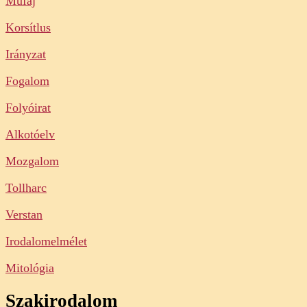
Műfaj
Korsítlus
Irányzat
Fogalom
Folyóirat
Alkotóelv
Mozgalom
Tollharc
Verstan
Irodalomelmélet
Mitológia
Szakirodalom