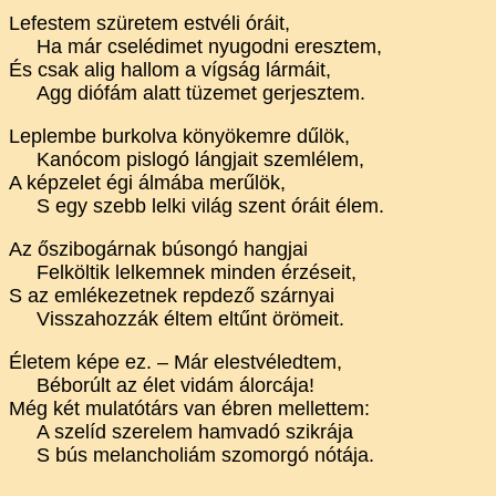
Lefestem szüretem estvéli óráit,
Ha már cselédimet nyugodni eresztem,
És csak alig hallom a vígság lármáit,
Agg diófám alatt tüzemet gerjesztem.
Leplembe burkolva könyökemre dűlök,
Kanócom pislogó lángjait szemlélem,
A képzelet égi álmába merűlök,
S egy szebb lelki világ szent óráit élem.
Az őszibogárnak búsongó hangjai
Felköltik lelkemnek minden érzéseit,
S az emlékezetnek repdező szárnyai
Visszahozzák éltem eltűnt örömeit.
Életem képe ez. – Már elestvéledtem,
Béborúlt az élet vidám álorcája!
Még két mulatótárs van ébren mellettem:
A szelíd szerelem hamvadó szikrája
S bús melancholiám szomorgó nótája.