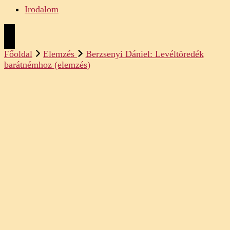
Irodalom
Főoldal
Elemzés
Berzsenyi Dániel: Levéltöredék
barátnémhoz (elemzés)