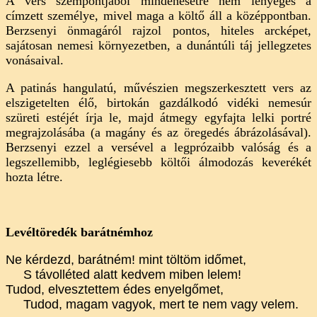
A vers szempontjából mindenesetre nem lényeges a
címzett személye, mivel maga a költő áll a középpontban.
Berzsenyi önmagáról rajzol pontos, hiteles arcképet,
sajátosan nemesi környezetben, a dunántúli táj jellegzetes
vonásaival.
A patinás hangulatú, művészien megszerkesztett vers az
elszigetelten élő, birtokán gazdálkodó vidéki nemesúr
szüreti estéjét írja le, majd átmegy egyfajta lelki portré
megrajzolásába (a magány és az öregedés ábrázolásával).
Berzsenyi ezzel a versével a legprózaibb valóság és a
legszellemibb, leglégiesebb költői álmodozás keverékét
hozta létre.
Levéltöredék barátnémhoz
Ne kérdezd, barátném! mint töltöm időmet,
S távolléted alatt kedvem miben lelem!
Tudod, elvesztettem édes enyelgőmet,
Tudod, magam vagyok, mert te nem vagy velem.