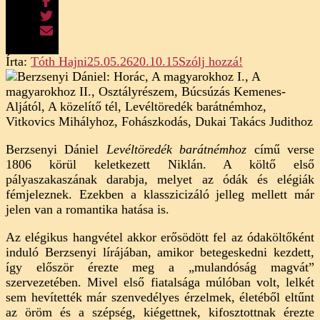
on
Írta:
Tóth Hajni
25.05.26
20.10.15
Szólj hozzá!
Berzsenyi
Dániel:
Levéltöredék
barátnémhoz
(elemzés)
Berzsenyi Dániel
Levéltöredék barátnémhoz
című verse
1806 körül keletkezett Niklán. A költő első
pályaszakaszának darabja, melyet az ódák és elégiák
fémjeleznek. Ezekben a klasszicizáló jelleg mellett már
jelen van a romantika hatása is.
Az elégikus hangvétel akkor erősödött fel az ódaköltőként
induló Berzsenyi lírájában, amikor betegeskedni kezdett,
így először érezte meg a „mulandóság magvát”
szervezetében. Mivel első fiatalsága múlóban volt, lelkét
sem hevítették már szenvedélyes érzelmek, életéből eltűnt
az öröm és a szépség, kiégettnek, kifosztottnak érezte