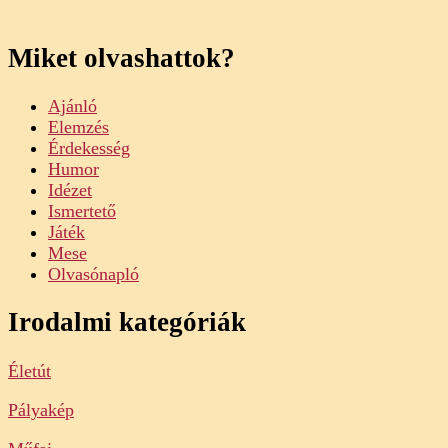
Miket olvashattok?
Ajánló
Elemzés
Érdekesség
Humor
Idézet
Ismertető
Játék
Mese
Olvasónapló
Irodalmi kategóriák
Életút
Pályakép