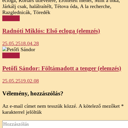
Elemzés
Radnóti Miklós: Első ecloga (elemzés)
25.05.25
18.04.28
Elemzés
Petőfi Sándor: Föltámadott a tenger (elemzés)
25.05.25
19.02.08
Vélemény, hozzászólás?
Az e-mail címet nem tesszük közzé.
A kötelező mezőket
*
karakterrel jelöltük
Hozzászólás