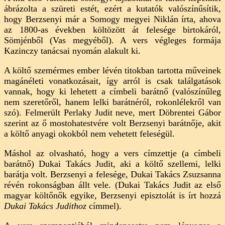
ábrázolta a szüreti estét, ezért a kutatók valószínűsítik,
hogy Berzsenyi már a Somogy megyei Niklán írta, ahova
az 1800-as években költözött át felesége birtokáról,
Sömjénből (Vas megyéből). A vers végleges formája
Kazinczy tanácsai nyomán alakult ki.
A költő szemérmes ember lévén titokban tartotta műveinek
magánéleti vonatkozásait, így arról is csak találgatások
vannak, hogy ki lehetett a címbeli barátnő (valószínűleg
nem szeretőről, hanem lelki barátnéról, rokonlélekről van
szó). Felmerült Perlaky Judit neve, mert Döbrentei Gábor
szerint az ő mostohatestvére volt Berzsenyi barátnője, akit
a költő anyagi okokból nem vehetett feleségül.
Máshol az olvasható, hogy a vers címzettje (a címbeli
barátnő) Dukai Takács Judit, aki a költő szellemi, lelki
barátja volt. Berzsenyi a felesége, Dukai Takács Zsuzsanna
révén rokonságban állt vele. (Dukai Takács Judit az első
magyar költőnők egyike, Berzsenyi episztolát is írt hozzá
Dukai Takács Judithoz
címmel).