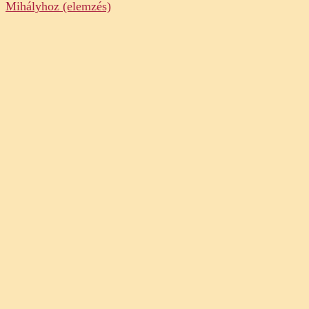
Navigation
Mihályhoz (elemzés)