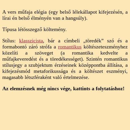
A vers műfaja elégia (egy belső lélekállapot kifejezésén, a
lírai én belső élményén van a hangsúly).
Típusa létösszegző költemény.
Stílus:
klasszicista
, bár a címbeli „töredék” szó és a
formabontó záró strófa a
romantikus
költészeteszményhez
közelíti a szöveget (a romantika kedvelte a
műfajkeveredést és a töredékességet). Szintén romantikus
stílusjegy a szubjektum érzéseinek középpontba állítása, a
kifejezésmód metaforikussága és a költészet eszményi,
magasabb létszféraként való értelmezése.
Az elemzésnek még nincs vége, kattints a folytatáshoz!