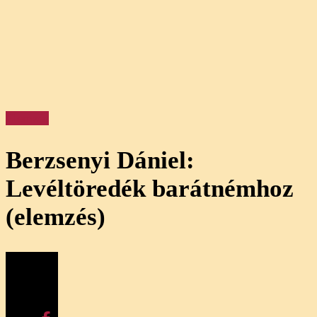
Elemzés
Berzsenyi Dániel:
Levéltöredék barátnémhoz
(elemzés)