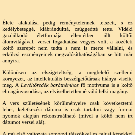
Élete alakulása pedig reménytelennek tetszett, s ez
kedélybeteggé, kiábrándulttá, csüggedtté tette. Vidéki
gazdálkodó életformája ellentétben állt költői
álomvilágával, versei fogadtatása vegyes volt, a közéleti
költő szerepét nem tudta s nem is merte vállalni, és
erkölcsi eszményeinek megvalósíthatóságában se hitt már
annyira.
Különösen az elszigeteltség, a megfelelő szellemi
környezet, az intellektuális beszélgetőtársak hiánya viselte
meg. A
Levéltöredék barátnémhoz
fő motívuma is a költő
elmagányosodása, az elviselhetetlenné váló lelki magány.
A vers születésének körülményeire csak következtetni
lehet, keletkezési dátuma is csak tartalmi vagy formai
nyomok alapján rekonstruálható (mivel a költő nem írt
dátumot versei alá).
A mű első változata somogyi tájszókkal és falusi képekkel