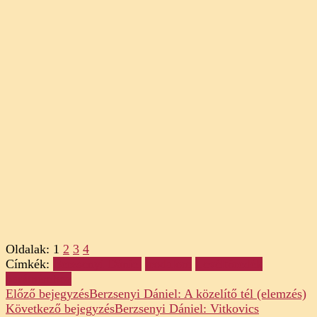
Oldalak:
1
2
3
4
Címkék:
Berzsenyi Dániel
Irodalom
Levéltöredék
barátnémhoz
Post
Előző bejegyzés
Berzsenyi Dániel: A közelítő tél (elemzés)
Következő bejegyzés
Berzsenyi Dániel: Vitkovics