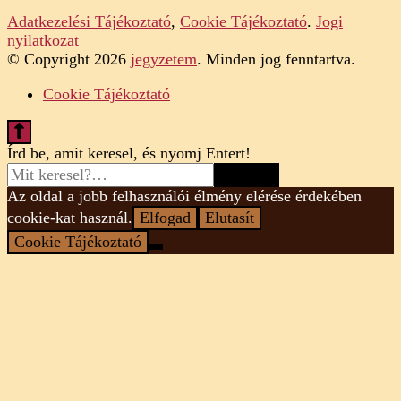
Adatkezelési Tájékoztató
,
Cookie Tájékoztató
.
Jogi
nyilatkozat
© Copyright 2026
jegyzetem
. Minden jog fenntartva.
Cookie Tájékoztató
Looking
Írd be, amit keresel, és nyomj Entert!
for
Something?
Az oldal a jobb felhasználói élmény elérése érdekében
cookie-kat használ.
Elfogad
Elutasít
Cookie Tájékoztató