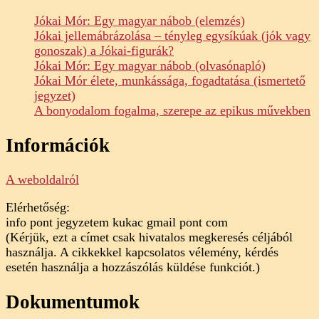
Jókai Mór: Egy magyar nábob (elemzés)
Jókai jellemábrázolása – tényleg egysíkúak (jók vagy
gonoszak) a Jókai-figurák?
Jókai Mór: Egy magyar nábob (olvasónapló)
Jókai Mór élete, munkássága, fogadtatása (ismertető
jegyzet)
A bonyodalom fogalma, szerepe az epikus művekben
Információk
A weboldalról
Elérhetőség:
info pont jegyzetem kukac gmail pont com
(Kérjük, ezt a címet csak hivatalos megkeresés céljából
használja. A cikkekkel kapcsolatos vélemény, kérdés
esetén használja a hozzászólás küldése funkciót.)
Dokumentumok