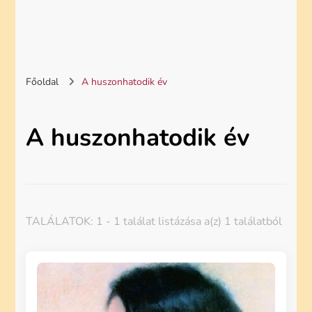
Főoldal
A huszonhatodik év
A huszonhatodik év
TALÁLATOK: 1 - 1 találat listázása a(z) 1 találatból