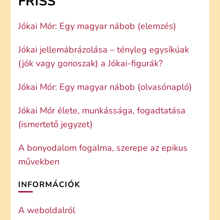
FRISS
Jókai Mór: Egy magyar nábob (elemzés)
Jókai jellemábrázolása – tényleg egysíkúak
(jók vagy gonoszak) a Jókai-figurák?
Jókai Mór: Egy magyar nábob (olvasónapló)
Jókai Mór élete, munkássága, fogadtatása
(ismertető jegyzet)
A bonyodalom fogalma, szerepe az epikus
művekben
INFORMÁCIÓK
A weboldalról