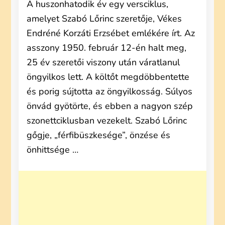
A huszonhatodik év egy versciklus,
amelyet Szabó Lőrinc szeretője, Vékes
Endréné Korzáti Erzsébet emlékére írt. Az
asszony 1950. február 12-én halt meg,
25 év szeretői viszony után váratlanul
öngyilkos lett. A költőt megdöbbentette
és porig sújtotta az öngyilkosság. Súlyos
önvád gyötörte, és ebben a nagyon szép
szonettciklusban vezekelt. Szabó Lőrinc
gőgje, „férfibüszkesége”, önzése és
önhittsége …