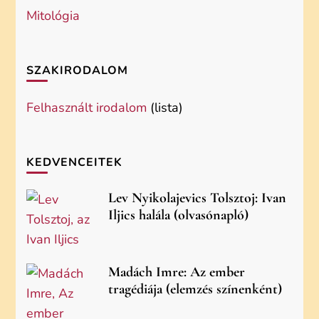
Mitológia
SZAKIRODALOM
Felhasznált irodalom
(lista)
KEDVENCEITEK
Lev Nyikolajevics Tolsztoj: Ivan
Iljics halála (olvasónapló)
Madách Imre: Az ember
tragédiája (elemzés színenként)