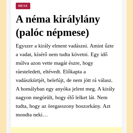
MESE
A néma királylány
(palóc népmese)
Egyszer a király elment vadászni. Amint űzte
a vadat, kísérő nem tudta követni. Egy idő
múlva azon vette magát észre, hogy
ráesteledett, eltévedt. Előkapta a
vadászkürtjét, belefújt, de nem jött rá válasz.
A homályban egy anyóka jelent meg. A király
nagyon megörült, hogy élő lelket lát. Nem
tudta, hogy az öregasszony boszorkány. Azt
mondta neki…