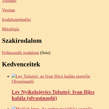
Tollharc
Verstan
Irodalomelmélet
Mitológia
Szakirodalom
Felhasznált irodalom
(lista)
Kedvenceitek
Olvasónapló
Lev Nyikolajevics Tolsztoj: Ivan Iljics
halála (olvasónapló)