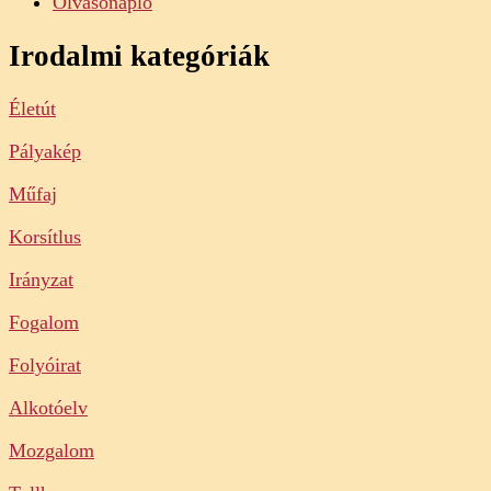
Olvasónapló
Irodalmi kategóriák
Életút
Pályakép
Műfaj
Korsítlus
Irányzat
Fogalom
Folyóirat
Alkotóelv
Mozgalom