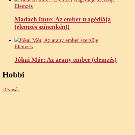
Elemzés
Madách Imre: Az ember tragédiája
(elemzés színenként)
Elemzés
Jókai Mór: Az arany ember (elemzés)
Hobbi
Olvasás