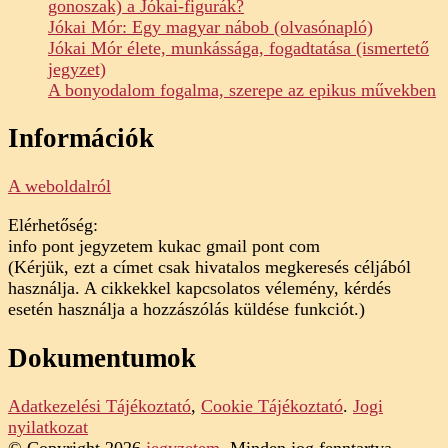
gonoszak) a Jókai-figurák?
Jókai Mór: Egy magyar nábob (olvasónapló)
Jókai Mór élete, munkássága, fogadtatása (ismertető
jegyzet)
A bonyodalom fogalma, szerepe az epikus művekben
Információk
A weboldalról
Elérhetőség:
info pont jegyzetem kukac gmail pont com
(Kérjük, ezt a címet csak hivatalos megkeresés céljából
használja. A cikkekkel kapcsolatos vélemény, kérdés
esetén használja a hozzászólás küldése funkciót.)
Dokumentumok
Adatkezelési Tájékoztató
,
Cookie Tájékoztató
.
Jogi
nyilatkozat