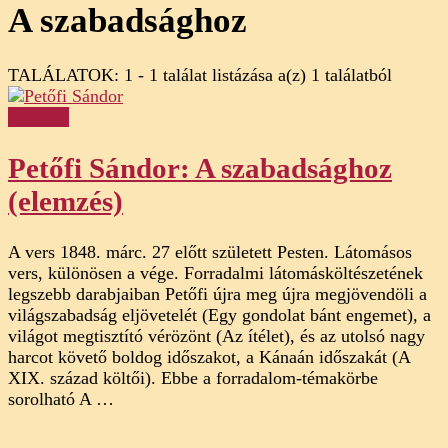
A szabadsághoz
TALÁLATOK: 1 - 1 találat listázása a(z) 1 találatból
Elemzés
Petőfi Sándor: A szabadsághoz
(elemzés)
A vers 1848. márc. 27 előtt született Pesten. Látomásos
vers, különösen a vége. Forradalmi látomásköltészetének
legszebb darabjaiban Petőfi újra meg újra megjövendöli a
világszabadság eljövetelét (Egy gondolat bánt engemet), a
világot megtisztító vérözönt (Az ítélet), és az utolsó nagy
harcot követő boldog időszakot, a Kánaán időszakát (A
XIX. század költői). Ebbe a forradalom-témakörbe
sorolható A …