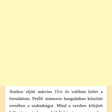
Amikor eljött március 15-e és valóban kitört a
forradalom, Petőfi mámoros hangulatban köszönti
versében a szabadságot. Mind a versben kifejtett