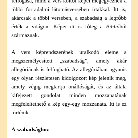
felfogása, mind a vers költői képei megegyeznek a
többi forradalmi látomásversében írtakkal. Itt is,
akárcsak a többi versében, a szabadság a legfőbb
érték a világon. Képei itt is főleg a
Bibliá
ból
származnak.
A vers képrendszerének uralkodó eleme a
megszemélyesített „szabadság”, amely akár
allegóriának is felfogható. Az allegóriában ugyanis
egy olyan részletesen kidolgozott kép jelenik meg,
amely végig megtartja önállóságát, és az általa
kifejezett gondolat minden mozzanatának
megfeleltethető a kép egy-egy mozzanata. Itt is ez
történik.
A szabadsághoz