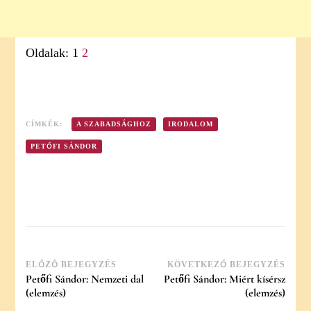
Oldalak:
1
2
CÍMKÉK:
A SZABADSÁGHOZ
IRODALOM
PETŐFI SÁNDOR
ELŐZŐ BEJEGYZÉS
KÖVETKEZŐ BEJEGYZÉS
Post
Petőfi Sándor: Nemzeti dal
Petőfi Sándor: Miért kísérsz
Navigation
(elemzés)
(elemzés)