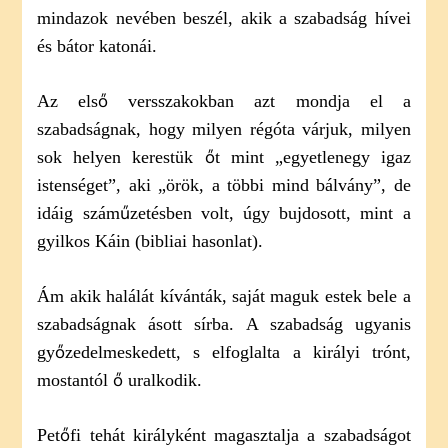
mindazok nevében beszél, akik a szabadság hívei
és bátor katonái.
Az első versszakokban azt mondja el a
szabadságnak, hogy milyen régóta várjuk, milyen
sok helyen kerestük őt mint „egyetlenegy igaz
istenséget”, aki „örök, a többi mind bálvány”, de
idáig száműzetésben volt, úgy bujdosott, mint a
gyilkos Káin (bibliai hasonlat).
Ám akik halálát kívánták, saját maguk estek bele a
szabadságnak ásott sírba. A szabadság ugyanis
győzedelmeskedett, s elfoglalta a királyi trónt,
mostantól ő uralkodik.
Petőfi tehát királyként magasztalja a szabadságot