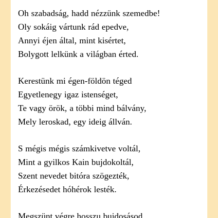
Oh szabadság, hadd nézzünk szemedbe!
Oly sokáig vártunk rád epedve,
Annyi éjen által, mint kisértet,
Bolygott lelkünk a világban érted.
Kerestünk mi égen-földön téged
Egyetlenegy igaz istenséget,
Te vagy örök, a többi mind bálvány,
Mely leroskad, egy ideig állván.
S mégis mégis számkivetve voltál,
Mint a gyilkos Kain bujdokoltál,
Szent nevedet bitóra szögezték,
Érkezésedet hóhérok lesték.
Megszünt végre hosszu bujdosásod,