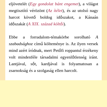
eljövetelét (
Egy gondolat bánt engemet
), a világot
megtisztító vérözönt (
Az ítélet
), és az utolsó nagy
harcot követő boldog időszakot, a Kánaán
időszakát (
A XIX. század költői
).
Ebbe a forradalom-témakörbe sorolható
A
szabadsághoz
című költeménye is. Az ilyen versek
mind azért íródnak, mert Petőfi roppantul érzékeny
volt mindenféle társadalmi egyenlőtlenség iránt.
Lantjával, sőt, kardjával is folyamatosan a
zsarnokság és a szolgaság ellen harcolt.