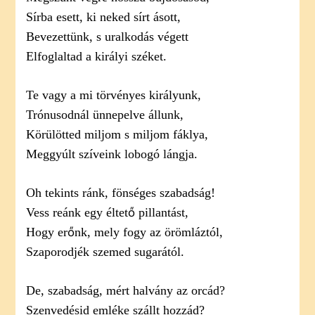
Sírba esett, ki neked sírt ásott,
Bevezettünk, s uralkodás végett
Elfoglaltad a királyi széket.
Te vagy a mi törvényes királyunk,
Trónusodnál ünnepelve állunk,
Körülötted miljom s miljom fáklya,
Meggyúlt szíveink lobogó lángja.
Oh tekints ránk, fönséges szabadság!
Vess reánk egy éltető pillantást,
Hogy erőnk, mely fogy az örömláztól,
Szaporodjék szemed sugarától.
De, szabadság, mért halvány az orcád?
Szenvedésid emléke szállt hozzád?