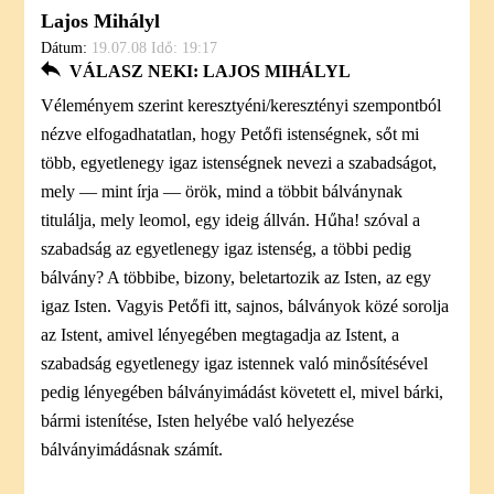
Lajos Mihályl
Dátum:
19.07.08 Idő: 19:17
VÁLASZ NEKI: LAJOS MIHÁLYL
Véleményem szerint keresztyéni/keresztényi szempontból
nézve elfogadhatatlan, hogy Petőfi istenségnek, sőt mi
több, egyetlenegy igaz istenségnek nevezi a szabadságot,
mely — mint írja — örök, mind a többit bálványnak
titulálja, mely leomol, egy ideig állván. Hűha! szóval a
szabadság az egyetlenegy igaz istenség, a többi pedig
bálvány? A többibe, bizony, beletartozik az Isten, az egy
igaz Isten. Vagyis Petőfi itt, sajnos, bálványok közé sorolja
az Istent, amivel lényegében megtagadja az Istent, a
szabadság egyetlenegy igaz istennek való minősítésével
pedig lényegében bálványimádást követett el, mivel bárki,
bármi istenítése, Isten helyébe való helyezése
bálványimádásnak számít.