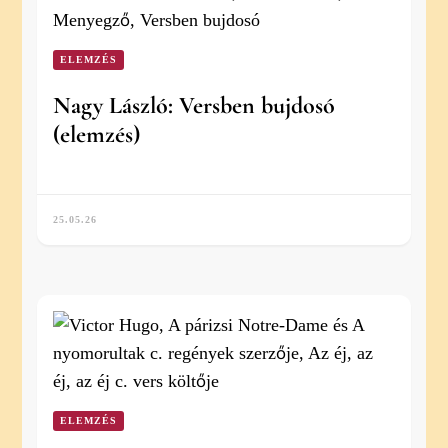
ELEMZÉS
Nagy László: Versben bujdosó
(elemzés)
25.05.26
ELEMZÉS