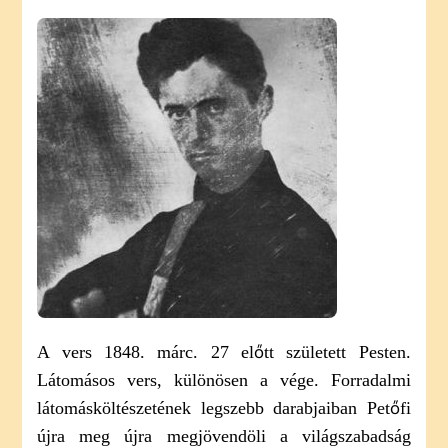
A
SZABADSÁGHOZ
(ELEMZÉS)
CÍMŰ
BEJEGYZÉSHEZ
A vers 1848. márc. 27 előtt született Pesten.
Látomásos vers, különösen a vége. Forradalmi
látomásköltészetének legszebb darabjaiban Petőfi
újra meg újra megjövendöli a világszabadság