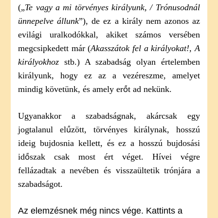
(„
Te vagy a mi törvényes királyunk, / Trónusodnál
ünnepelve állunk
”), de ez a király nem azonos az
evilági uralkodókkal, akiket számos versében
megcsipkedett már (
Akasszátok fel a királyokat!, A
királyokhoz
stb.) A szabadság olyan értelemben
királyunk, hogy ez az a vezéreszme, amelyet
mindig követünk, és amely erőt ad nekünk.
Ugyanakkor a szabadságnak, akárcsak egy
jogtalanul elűzött, törvényes királynak, hosszú
ideig bujdosnia kellett, és ez a hosszú bujdosási
időszak csak most ért véget. Hívei végre
fellázadtak a nevében és visszaültetik trónjára a
szabadságot.
Az elemzésnek még nincs vége. Kattints a