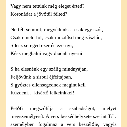
Vagy nem tettünk még eleget érted?
Koronádat a jövőtül félted?
Ne félj semmit, megvédünk… csak egy szót,
Csak emeld föl, csak mozdítsd meg zászlód,
S lesz sereged ezer és ezernyi,
Kész meghalni vagy diadalt nyerni!
S ha elesnénk egy szálig mindnyájan,
Feljövünk a sírbul éjféltájban,
S győztes ellenségednek megint kell
Küzdeni… kisértő lelkeinkkel!
Petőfi megszólítja a szabadságot, melyet
megszemélyesít. A vers beszédhelyzete szerint T/1.
személyben fogalmaz a vers beszélője, vagyis