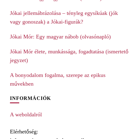
Jókai jellemábrázolása – tényleg egysíkúak (jók
vagy gonoszak) a Jókai-figurák?
Jókai Mór: Egy magyar nábob (olvasónapló)
Jókai Mór élete, munkássága, fogadtatása (ismertető
jegyzet)
A bonyodalom fogalma, szerepe az epikus
művekben
INFORMÁCIÓK
A weboldalról
Elérhetőség: