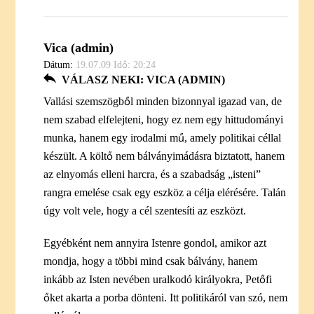
Vica (admin)
Dátum:
19.07.09 Idő: 20:24
VÁLASZ NEKI: VICA (ADMIN)
Vallási szemszögből minden bizonnyal igazad van, de
nem szabad elfelejteni, hogy ez nem egy hittudományi
munka, hanem egy irodalmi mű, amely politikai céllal
készült. A költő nem bálványimádásra biztatott, hanem
az elnyomás elleni harcra, és a szabadság „isteni”
rangra emelése csak egy eszköz a célja elérésére. Talán
úgy volt vele, hogy a cél szentesíti az eszközt.
Egyébként nem annyira Istenre gondol, amikor azt
mondja, hogy a többi mind csak bálvány, hanem
inkább az Isten nevében uralkodó királyokra, Petőfi
őket akarta a porba dönteni. Itt politikáról van szó, nem