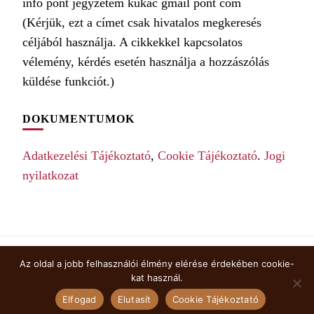
info pont jegyzetem kukac gmail pont com
(Kérjük, ezt a címet csak hivatalos megkeresés
céljából használja. A cikkekkel kapcsolatos
vélemény, kérdés esetén használja a hozzászólás
küldése funkciót.)
DOKUMENTUMOK
Adatkezelési Tájékoztató
,
Cookie Tájékoztató
.
Jogi
nyilatkozat
Az oldal a jobb felhasználói élmény elérése érdekében cookie-
COOKIE TÁJÉKOZTATÓ
kat használ.
© Copyright 2026
jegyzetem
. Minden jog fenntartva.
Elfogad
Elutasít
Cookie Tájékoztató