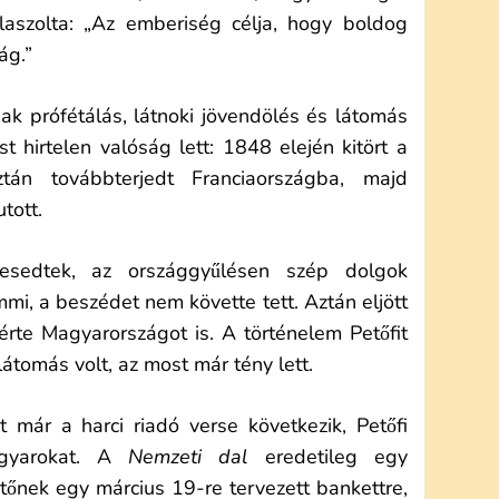
laszolta: „Az emberiség célja, hogy boldog
ág.”
ak prófétálás, látnoki jövendölés és látomás
st hirtelen valóság lett: 1848 elején kitört a
ztán továbbterjedt Franciaországba, majd
tott.
esedtek, az országgyűlésen szép dolgok
mi, a beszédet nem követte tett. Aztán eljött
érte Magyarországot is. A történelem Petőfit
látomás volt, az most már tény lett.
t már a harci riadó verse következik, Petőfi
agyarokat. A
Nemzeti dal
eredetileg egy
tőnek egy március 19-re tervezett bankettre,