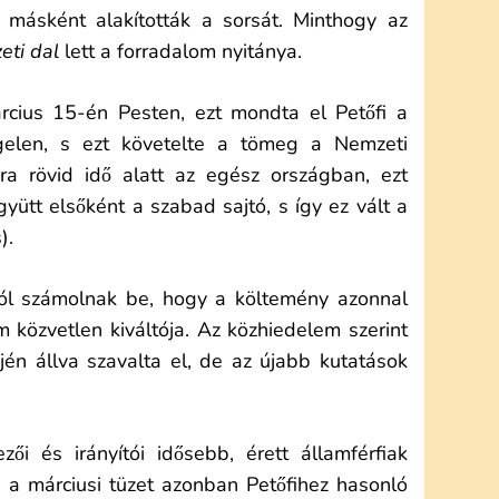
másként alakították a sorsát. Minthogy az
ti dal
lett a forradalom nyitánya.
rcius 15-én Pesten, ezt mondta el Petőfi a
gelen, s ezt követelte a tömeg a Nemzeti
ra rövid idő alatt az egész országban, ezt
gyütt elsőként a szabad sajtó, s így ez vált a
).
ról számolnak be, hogy a költemény azonnal
m közvetlen kiváltója. Az közhiedelem szerint
én állva szavalta el, de az újabb kutatások
ői és irányítói idősebb, érett államférfiak
, a márciusi tüzet azonban Petőfihez hasonló