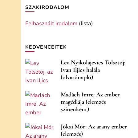
SZAKIRODALOM
Felhasznált irodalom
(lista)
KEDVENCEITEK
Lev Nyikolajevics Tolsztoj:
Ivan Iljics halála
(olvasónapló)
Madách Imre: Az ember
tragédiája (elemzés
színenként)
Jókai Mór: Az arany ember
(elemzés)