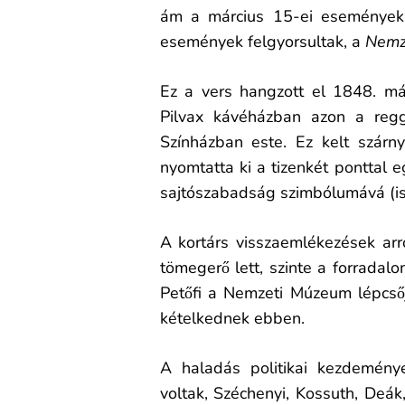
ám a március 15-ei események 
események felgyorsultak, a
Nemze
Ez a vers hangzott el 1848. má
Pilvax kávéházban azon a reg
Színházban este. Ez kelt szárny
nyomtatta ki a tizenkét ponttal e
sajtószabadság szimbólumává (is
A kortárs visszaemlékezések ar
tömegerő lett, szinte a forradalo
Petőfi a Nemzeti Múzeum lépcsőj
kételkednek ebben.
A haladás politikai kezdeményez
voltak, Széchenyi, Kossuth, Deák