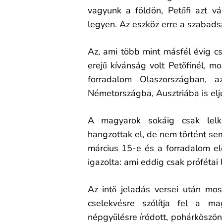
vagyunk a földön, Petőfi azt vá
legyen. Az eszköz erre a szabads
Az, ami több mint másfél évig cs
erejű kívánság volt Petőfinél, mo
forradalom Olaszországban, a
Németországba, Ausztriába is elju
A magyarok sokáig csak lelk
hangzottak el, de nem történt sem
március 15-e és a forradalom el
igazolta: ami eddig csak prófétai 
Az intő jeladás versei után mos
cselekvésre szólítja fel a m
népgyűlésre íródott, pohárköszön