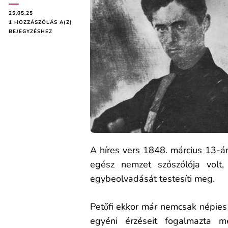
25.05.25
PETŐFI
1 HOZZÁSZÓLÁS A(Z)
SÁNDOR:
BEJEGYZÉSHEZ
NEMZETI
DAL
(ELEMZÉS)
A híres vers 1848. március 13-á
egész nemzet szószólója vol
egybeolvadását testesíti meg.
Petőfi ekkor már nemcsak népies 
egyéni érzéseit fogalmazta m