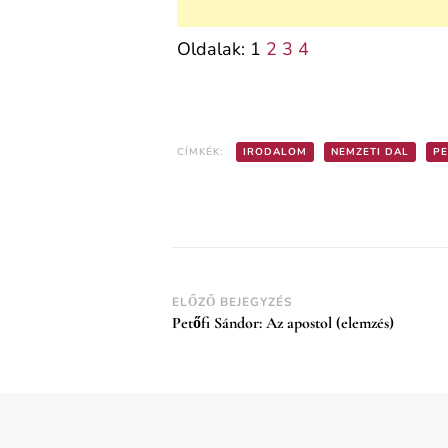
Oldalak:
1
2
3
4
CÍMKÉK:
IRODALOM
NEMZETI DAL
PE
Post
ELŐZŐ BEJEGYZÉS
Petőfi Sándor: Az apostol (elemzés)
Navigation