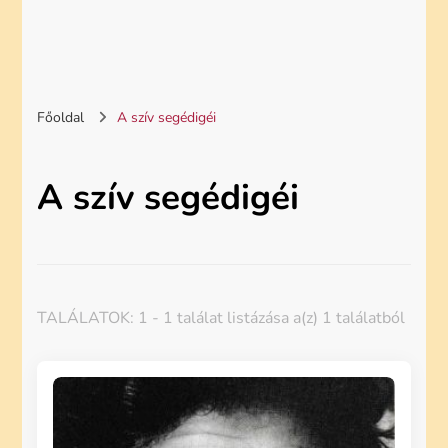
Főoldal
A szív segédigéi
A szív segédigéi
TALÁLATOK: 1 - 1 találat listázása a(z) 1 találatból