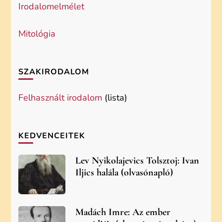
Irodalomelmélet
Mitológia
SZAKIRODALOM
Felhasznált irodalom
(lista)
KEDVENCEITEK
Lev Nyikolajevics Tolsztoj: Ivan
Iljics halála (olvasónapló)
Madách Imre: Az ember