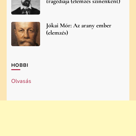
tragédiája (elemzés színenként)
Jókai Mór: Az arany ember
(elemzés)
HOBBI
Olvasás