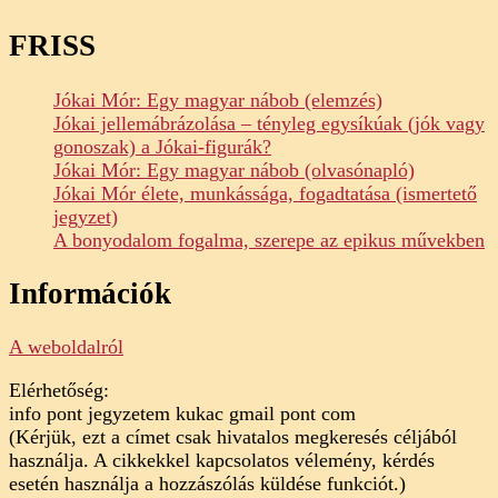
FRISS
Jókai Mór: Egy magyar nábob (elemzés)
Jókai jellemábrázolása – tényleg egysíkúak (jók vagy
gonoszak) a Jókai-figurák?
Jókai Mór: Egy magyar nábob (olvasónapló)
Jókai Mór élete, munkássága, fogadtatása (ismertető
jegyzet)
A bonyodalom fogalma, szerepe az epikus művekben
Információk
A weboldalról
Elérhetőség:
info pont jegyzetem kukac gmail pont com
(Kérjük, ezt a címet csak hivatalos megkeresés céljából
használja. A cikkekkel kapcsolatos vélemény, kérdés
esetén használja a hozzászólás küldése funkciót.)