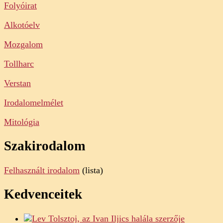
Folyóirat
Alkotóelv
Mozgalom
Tollharc
Verstan
Irodalomelmélet
Mitológia
Szakirodalom
Felhasznált irodalom
(lista)
Kedvenceitek