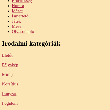
Érdekesség
Humor
Idézet
Ismertető
Játék
Mese
Olvasónapló
Irodalmi kategóriák
Életút
Pályakép
Műfaj
Korsítlus
Irányzat
Fogalom