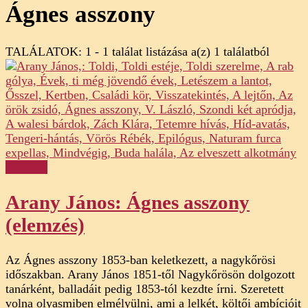
Ágnes asszony
TALÁLATOK: 1 - 1 találat listázása a(z) 1 találatból
Elemzés
Arany János: Ágnes asszony
(elemzés)
Az Ágnes asszony 1853-ban keletkezett, a nagykőrösi
időszakban. Arany János 1851-től Nagykőrösön dolgozott
tanárként, balladáit pedig 1853-tól kezdte írni. Szeretett
volna olyasmiben elmélyülni, ami a lelkét, költői ambícióit