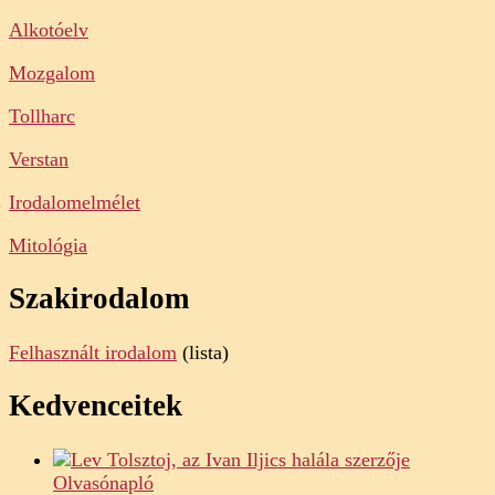
Alkotóelv
Mozgalom
Tollharc
Verstan
Irodalomelmélet
Mitológia
Szakirodalom
Felhasznált irodalom
(lista)
Kedvenceitek
Olvasónapló