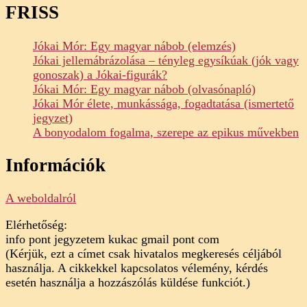
FRISS
Jókai Mór: Egy magyar nábob (elemzés)
Jókai jellemábrázolása – tényleg egysíkúak (jók vagy
gonoszak) a Jókai-figurák?
Jókai Mór: Egy magyar nábob (olvasónapló)
Jókai Mór élete, munkássága, fogadtatása (ismertető
jegyzet)
A bonyodalom fogalma, szerepe az epikus művekben
Információk
A weboldalról
Elérhetőség:
info pont jegyzetem kukac gmail pont com
(Kérjük, ezt a címet csak hivatalos megkeresés céljából
használja. A cikkekkel kapcsolatos vélemény, kérdés
esetén használja a hozzászólás küldése funkciót.)