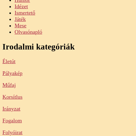
Humor
Idézet
Ismertető
Játék
Mese
Olvasónapló
Irodalmi kategóriák
Életút
Pályakép
Műfaj
Korsítlus
Irányzat
Fogalom
Folyóirat