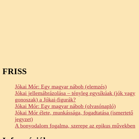
FRISS
Jókai Mór: Egy magyar nábob (elemzés)
Jókai jellemábrázolása – tényleg egysíkúak (jók vagy
gonoszak) a Jókai-figurák?
Jókai Mór: Egy magyar nábob (olvasónapló)
Jókai Mór élete, munkássága, fogadtatása (ismertető
jegyzet)
A bonyodalom fogalma, szerepe az epikus művekben