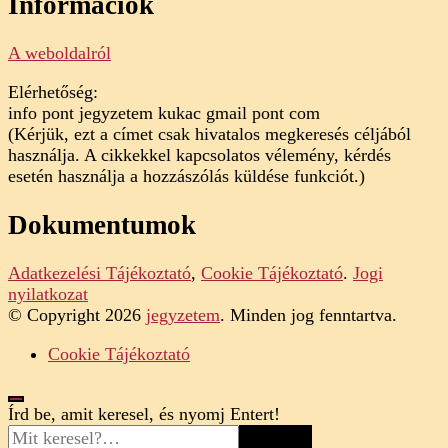
Információk
A weboldalról
Elérhetőség:
info pont jegyzetem kukac gmail pont com
(Kérjük, ezt a címet csak hivatalos megkeresés céljából
használja. A cikkekkel kapcsolatos vélemény, kérdés
esetén használja a hozzászólás küldése funkciót.)
Dokumentumok
Adatkezelési Tájékoztató
,
Cookie Tájékoztató
.
Jogi
nyilatkozat
© Copyright 2026
jegyzetem
. Minden jog fenntartva.
Cookie Tájékoztató
Looking
Írd be, amit keresel, és nyomj Entert!
for