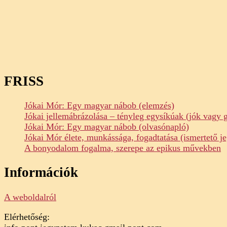
FRISS
Jókai Mór: Egy magyar nábob (elemzés)
Jókai jellemábrázolása – tényleg egysíkúak (jók vagy 
Jókai Mór: Egy magyar nábob (olvasónapló)
Jókai Mór élete, munkássága, fogadtatása (ismertető je
A bonyodalom fogalma, szerepe az epikus művekben
Információk
A weboldalról
Elérhetőség: