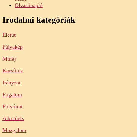
Olvasónapló
Irodalmi kategóriák
Életút
Pályakép
Műfaj
Korsítlus
Irányzat
Fogalom
Folyóirat
Alkotóelv
Mozgalom