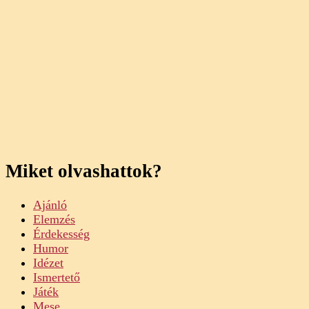
Miket olvashattok?
Ajánló
Elemzés
Érdekesség
Humor
Idézet
Ismertető
Játék
Mese