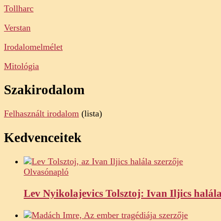
Tollharc
Verstan
Irodalomelmélet
Mitológia
Szakirodalom
Felhasznált irodalom
(lista)
Kedvenceitek
Olvasónapló
Lev Nyikolajevics Tolsztoj: Ivan Iljics halál