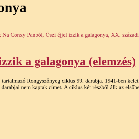
gonya
izzik a galagonya (elemzés)
yt tartalmazó Rongyszőnyeg ciklus 99. darabja. 1941-ben kel
arabjai nem kaptak címet. A ciklus két részből áll: az elsőb