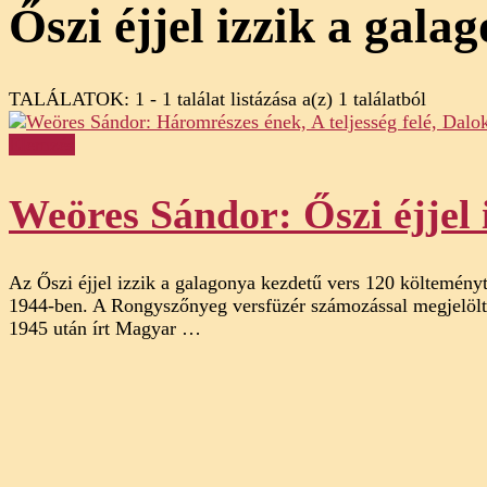
Őszi éjjel izzik a gala
TALÁLATOK: 1 - 1 találat listázása a(z) 1 találatból
Elemzés
Weöres Sándor: Őszi éjjel 
Az Őszi éjjel izzik a galagonya kezdetű vers 120 költemén
1944-ben. A Rongyszőnyeg versfüzér számozással megjelölt d
1945 után írt Magyar …