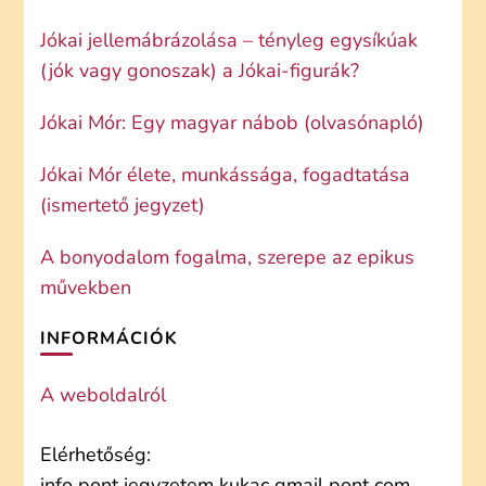
Jókai jellemábrázolása – tényleg egysíkúak
(jók vagy gonoszak) a Jókai-figurák?
Jókai Mór: Egy magyar nábob (olvasónapló)
Jókai Mór élete, munkássága, fogadtatása
(ismertető jegyzet)
A bonyodalom fogalma, szerepe az epikus
művekben
INFORMÁCIÓK
A weboldalról
Elérhetőség:
info pont jegyzetem kukac gmail pont com