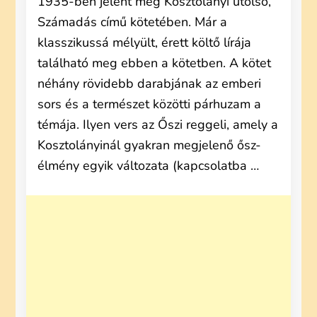
1935-ben jelent meg Kosztolányi utolsó,
Számadás című kötetében. Már a
klasszikussá mélyült, érett költő lírája
található meg ebben a kötetben. A kötet
néhány rövidebb darabjának az emberi
sors és a természet közötti párhuzam a
témája. Ilyen vers az Őszi reggeli, amely a
Kosztolányinál gyakran megjelenő ősz-
élmény egyik változata (kapcsolatba …