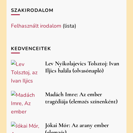
SZAKIRODALOM
Felhasznált irodalom
(lista)
KEDVENCEITEK
Lev Nyikolajevics Tolsztoj: Ivan
Iljics halála (olvasónapló)
Madách Imre: Az ember
tragédiája (elemzés színenként)
Jókai Mór: Az arany ember
(elemzés)