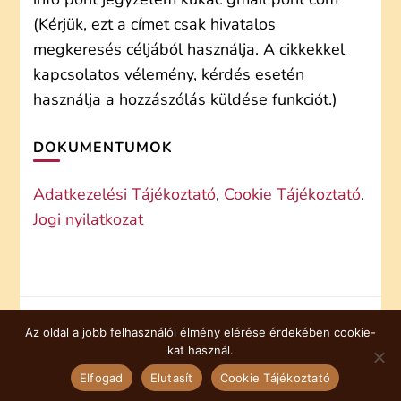
(Kérjük, ezt a címet csak hivatalos
megkeresés céljából használja. A cikkekkel
kapcsolatos vélemény, kérdés esetén
használja a hozzászólás küldése funkciót.)
DOKUMENTUMOK
Adatkezelési Tájékoztató
,
Cookie Tájékoztató
.
Jogi nyilatkozat
Az oldal a jobb felhasználói élmény elérése érdekében cookie-
COOKIE TÁJÉKOZTATÓ
kat használ.
© Copyright 2026
jegyzetem
. Minden jog fenntartva.
Elfogad
Elutasít
Cookie Tájékoztató