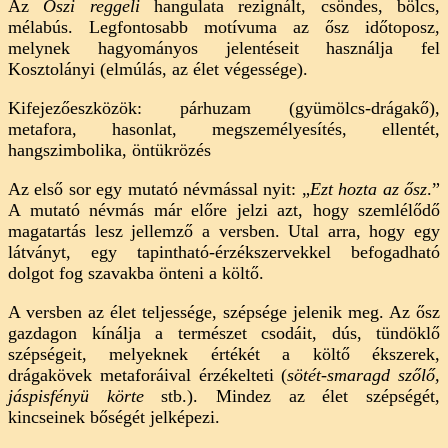
Az
Őszi reggeli
hangulata rezignált, csöndes, bölcs,
mélabús. Legfontosabb motívuma az ősz időtoposz,
melynek hagyományos jelentéseit használja fel
Kosztolányi (elmúlás, az élet végessége).
Kifejezőeszközök: párhuzam (gyümölcs-drágakő),
metafora, hasonlat, megszemélyesítés, ellentét,
hangszimbolika, öntükrözés
Az első sor egy mutató névmással nyit: „
Ezt hozta az ősz
.”
A mutató névmás már előre jelzi azt, hogy szemlélődő
magatartás lesz jellemző a versben. Utal arra, hogy egy
látványt, egy tapintható-érzékszervekkel befogadható
dolgot fog szavakba önteni a költő.
A versben az élet teljessége, szépsége jelenik meg. Az ősz
gazdagon kínálja a természet csodáit, dús, tündöklő
szépségeit, melyeknek értékét a költő ékszerek,
drágakövek metaforáival érzékelteti (
sötét-smaragd szőlő,
jáspisfényü körte
stb.). Mindez az élet szépségét,
kincseinek bőségét jelképezi.