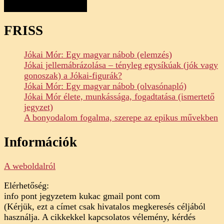
FRISS
Jókai Mór: Egy magyar nábob (elemzés)
Jókai jellemábrázolása – tényleg egysíkúak (jók vagy
gonoszak) a Jókai-figurák?
Jókai Mór: Egy magyar nábob (olvasónapló)
Jókai Mór élete, munkássága, fogadtatása (ismertető
jegyzet)
A bonyodalom fogalma, szerepe az epikus művekben
Információk
A weboldalról
Elérhetőség:
info pont jegyzetem kukac gmail pont com
(Kérjük, ezt a címet csak hivatalos megkeresés céljából
használja. A cikkekkel kapcsolatos vélemény, kérdés