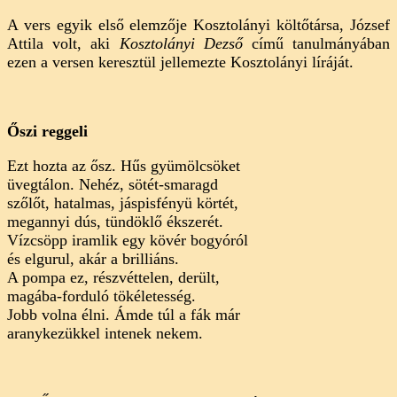
A vers egyik első elemzője Kosztolányi költőtársa, József
Attila volt, aki
Kosztolányi Dezső
című tanulmányában
ezen a versen keresztül jellemezte Kosztolányi líráját.
Őszi reggeli
Ezt hozta az ősz. Hűs gyümölcsöket
üvegtálon. Nehéz, sötét-smaragd
szőlőt, hatalmas, jáspisfényü körtét,
megannyi dús, tündöklő ékszerét.
Vízcsöpp iramlik egy kövér bogyóról
és elgurul, akár a brilliáns.
A pompa ez, részvéttelen, derült,
magába-forduló tökéletesség.
Jobb volna élni. Ámde túl a fák már
aranykezükkel intenek nekem.