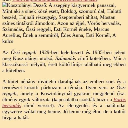
Kosztolányi
Dezső:
Őszi
reggeli
(elemzés)
Az
Őszi reggeli
1929-ben keletkezett és 1935-ben jelent
meg Kosztolányi utolsó,
Számadás
című kötetében. Már a
klasszikussá mélyült, érett költő lírája található meg ebben
a kötetben.
A kötet néhány rövidebb darabjának az emberi sors és a
természet közötti párhuzam a témája. Ilyen vers az
Őszi
reggeli
, amely a Kosztolányinál gyakran megjelenő ősz-
élmény egyik változata (kapcsolatba szokták hozni a
Vörös
hervadás
című verssel). Az életigenlés és a haláltudat
egyszerre szólal meg benne. Jó lenne még élni, de a költőt
hívja a halál.