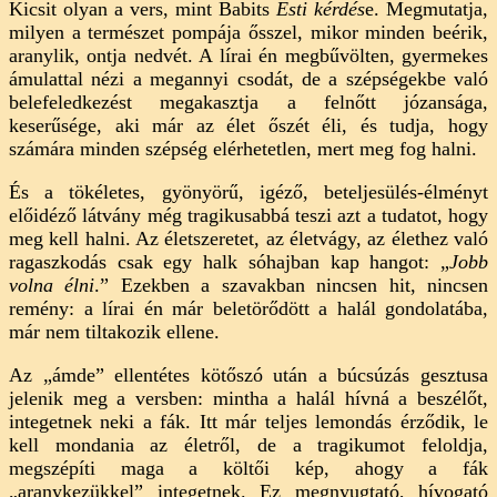
Kicsit olyan a vers, mint Babits
Esti kérdés
e. Megmutatja,
milyen a természet pompája ősszel, mikor minden beérik,
aranylik, ontja nedvét. A lírai én megbűvölten, gyermekes
ámulattal nézi a megannyi csodát, de a szépségekbe való
belefeledkezést megakasztja a felnőtt józansága,
keserűsége, aki már az élet őszét éli, és tudja, hogy
számára minden szépség elérhetetlen, mert meg fog halni.
És a tökéletes, gyönyörű, igéző, beteljesülés-élményt
előidéző látvány még tragikusabbá teszi azt a tudatot, hogy
meg kell halni. Az életszeretet, az életvágy, az élethez való
ragaszkodás csak egy halk sóhajban kap hangot: „
Jobb
volna élni
.” Ezekben a szavakban nincsen hit, nincsen
remény: a lírai én már beletörődött a halál gondolatába,
már nem tiltakozik ellene.
Az „ámde” ellentétes kötőszó után a búcsúzás gesztusa
jelenik meg a versben: mintha a halál hívná a beszélőt,
integetnek neki a fák. Itt már teljes lemondás érződik, le
kell mondania az életről, de a tragikumot feloldja,
megszépíti maga a költői kép, ahogy a fák
„aranykezükkel” integetnek. Ez megnyugtató, hívogató