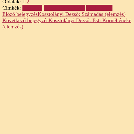
Oldalak:
1
2
Címkék:
Irodalom
Kosztolányi Dezső
Őszi reggeli
Post
Előző bejegyzés
Kosztolányi Dezső: Számadás (elemzés)
Következő bejegyzés
Kosztolányi Dezső: Esti Kornél éneke
Navigation
(elemzés)