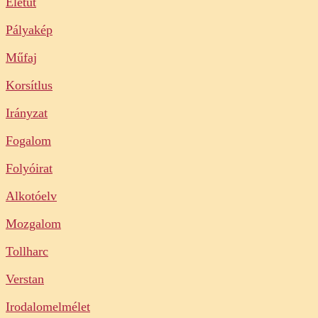
Életút
Pályakép
Műfaj
Korsítlus
Irányzat
Fogalom
Folyóirat
Alkotóelv
Mozgalom
Tollharc
Verstan
Irodalomelmélet