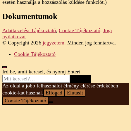
esetén használja a hozzászólás küldése funkciót.)
Dokumentumok
Adatkezelési Tájékoztató
,
Cookie Tájékoztató
.
Jogi
nyilatkozat
© Copyright 2026
jegyzetem
. Minden jog fenntartva.
Cookie Tájékoztató
Looking
Írd be, amit keresel, és nyomj Entert!
for
Something?
Az oldal a jobb felhasználói élmény elérése érdekében
cookie-kat használ.
Elfogad
Elutasít
Cookie Tájékoztató