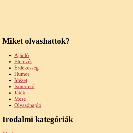
Miket olvashattok?
Ajánló
Elemzés
Érdekesség
Humor
Idézet
Ismertető
Játék
Mese
Olvasónapló
Irodalmi kategóriák