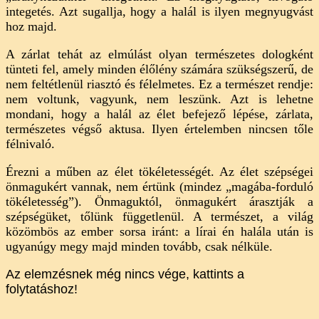
integetés. Azt sugallja, hogy a halál is ilyen megnyugvást
hoz majd.
A zárlat tehát az elmúlást olyan természetes dologként
tünteti fel, amely minden élőlény számára szükségszerű, de
nem feltétlenül riasztó és félelmetes. Ez a természet rendje:
nem voltunk, vagyunk, nem leszünk. Azt is lehetne
mondani, hogy a halál az élet befejező lépése, zárlata,
természetes végső aktusa. Ilyen értelemben nincsen tőle
félnivaló.
Érezni a műben az élet tökéletességét. Az élet szépségei
önmagukért vannak, nem értünk (mindez „magába-forduló
tökéletesség”). Önmaguktól, önmagukért árasztják a
szépségüket, tőlünk függetlenül. A természet, a világ
közömbös az ember sorsa iránt: a lírai én halála után is
ugyanúgy megy majd minden tovább, csak nélküle.
Az elemzésnek még nincs vége, kattints a
folytatáshoz!