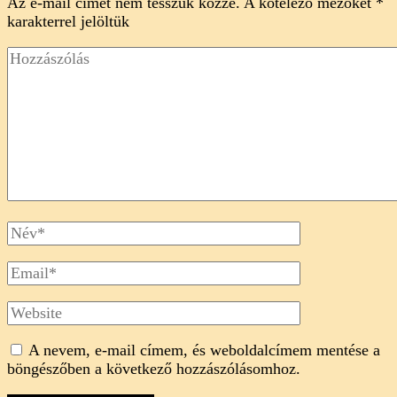
Az e-mail címet nem tesszük közzé.
A kötelező mezőket
*
karakterrel jelöltük
Hozzászólás
Full
Name
Email
Website
A nevem, e-mail címem, és weboldalcímem mentése a
böngészőben a következő hozzászólásomhoz.