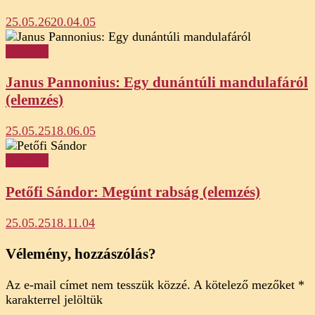
25.05.26
20.04.05
Elemzés
Janus Pannonius: Egy dunántúli mandulafáról
(elemzés)
25.05.25
18.06.05
Elemzés
Petőfi Sándor: Megúnt rabság (elemzés)
25.05.25
18.11.04
Vélemény, hozzászólás?
Az e-mail címet nem tesszük közzé.
A kötelező mezőket
*
karakterrel jelöltük