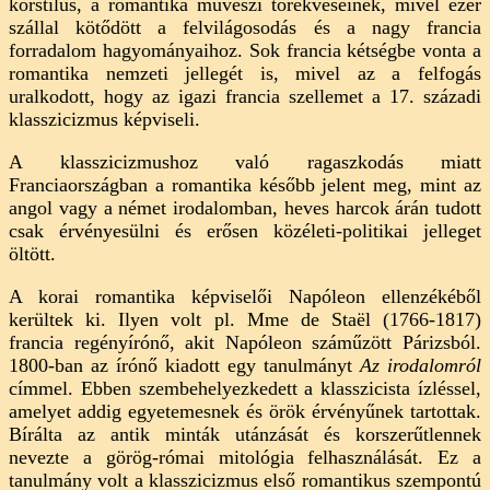
korstílus, a romantika művészi törekvéseinek, mivel ezer
szállal kötődött a felvilágosodás és a nagy francia
forradalom hagyományaihoz. Sok francia kétségbe vonta a
romantika nemzeti jellegét is, mivel az a felfogás
uralkodott, hogy az igazi francia szellemet a 17. századi
klasszicizmus képviseli.
A klasszicizmushoz való ragaszkodás miatt
Franciaországban a romantika később jelent meg, mint az
angol vagy a német irodalomban, heves harcok árán tudott
csak érvényesülni és erősen közéleti-politikai jelleget
öltött.
A korai romantika képviselői Napóleon ellenzékéből
kerültek ki. Ilyen volt pl. Mme de Staël (1766-1817)
francia regényírónő, akit Napóleon száműzött Párizsból.
1800-ban az írónő kiadott egy tanulmányt
Az irodalomról
címmel. Ebben szembehelyezkedett a klasszicista ízléssel,
amelyet addig egyetemesnek és örök érvényűnek tartottak.
Bírálta az antik minták utánzását és korszerűtlennek
nevezte a görög-római mitológia felhasználását. Ez a
tanulmány volt a klasszicizmus első romantikus szempontú