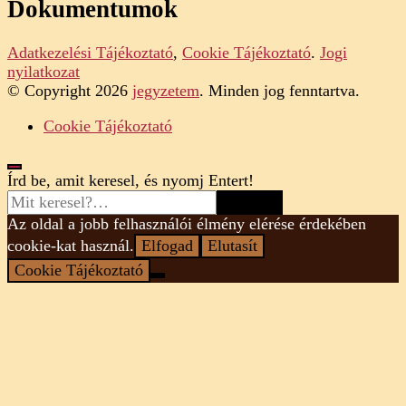
Dokumentumok
Adatkezelési Tájékoztató
,
Cookie Tájékoztató
.
Jogi
nyilatkozat
© Copyright 2026
jegyzetem
. Minden jog fenntartva.
Cookie Tájékoztató
Looking
Írd be, amit keresel, és nyomj Entert!
for
Something?
Az oldal a jobb felhasználói élmény elérése érdekében
cookie-kat használ.
Elfogad
Elutasít
Cookie Tájékoztató