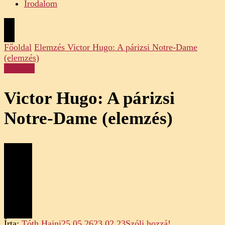
Irodalom
Főoldal
Elemzés
Victor Hugo: A párizsi Notre-Dame
(elemzés)
Elemzés
Victor Hugo: A párizsi
Notre-Dame (elemzés)
on
Írta:
Tóth Hajni
25.05.26
23.02.23
Szólj hozzá!