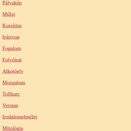
Pályakép
Műfaj
Korsítlus
Irányzat
Fogalom
Folyóirat
Alkotóelv
Mozgalom
Tollharc
Verstan
Irodalomelmélet
Mitológia