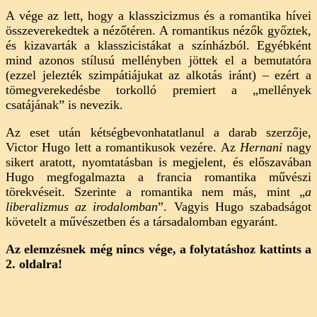
A vége az lett, hogy a klasszicizmus és a romantika hívei
összeverekedtek a nézőtéren. A romantikus nézők győztek,
és kizavarták a klasszicistákat a színházból. Egyébként
mind azonos stílusú mellényben jöttek el a bemutatóra
(ezzel jelezték szimpátiájukat az alkotás iránt) – ezért a
tömegverekedésbe torkolló premiert a „mellények
csatájának” is nevezik.
Az eset után kétségbevonhatatlanul a darab szerzője,
Victor Hugo lett a romantikusok vezére. Az
Hernani
nagy
sikert aratott, nyomtatásban is megjelent, és előszavában
Hugo megfogalmazta a francia romantika művészi
törekvéseit. Szerinte a romantika nem más, mint „
a
liberalizmus az irodalomban
”. Vagyis Hugo szabadságot
követelt a művészetben és a társadalomban egyaránt.
Az elemzésnek még nincs vége, a folytatáshoz kattints a
2. oldalra!