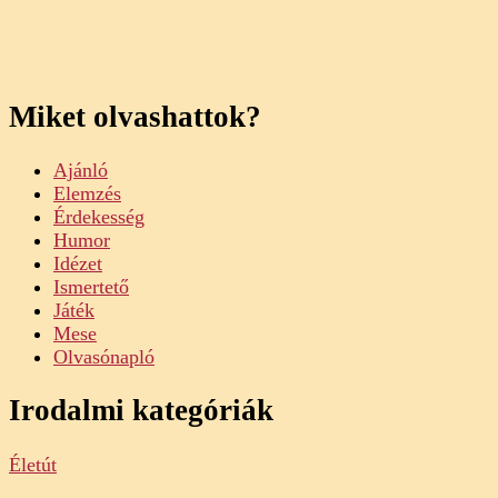
Miket olvashattok?
Ajánló
Elemzés
Érdekesség
Humor
Idézet
Ismertető
Játék
Mese
Olvasónapló
Irodalmi kategóriák
Életút