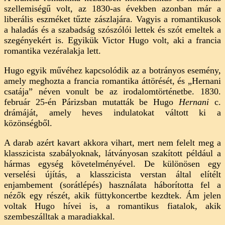
szellemiségű volt, az 1830-as években azonban már a
liberális eszméket tűzte zászlajára. Vagyis a romantikusok
a haladás és a szabadság szószólói lettek és szót emeltek a
szegényekért is. Egyikük Victor Hugo volt, aki a francia
romantika vezéralakja lett.
Hugo egyik művéhez kapcsolódik az a botrányos esemény,
amely meghozta a francia romantika áttörését, és „Hernani
csatája” néven vonult be az irodalomtörténetbe. 1830.
február 25-én Párizsban mutatták be Hugo
Hernani
c.
drámáját, amely heves indulatokat váltott ki a
közönségből.
A darab azért kavart akkora vihart, mert nem felelt meg a
klasszicista szabályoknak, látványosan szakított például a
hármas egység követelményével. De különösen egy
verselési újítás, a klasszicista verstan által elítélt
enjambement (sorátlépés) használata háborította fel a
nézők egy részét, akik füttykoncertbe kezdtek. Ám jelen
voltak Hugo hívei is, a romantikus fiatalok, akik
szembeszálltak a maradiakkal.