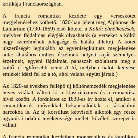
kritikája Franciaországban.
A francia romantika kezdete egy verseskötet
megjelenéséhez köthető: 1820-ban jelent meg Alphonse de
Lamartine (1790-1869) első kötete, a
Költői elmélkedések
,
melyben fájdalmas elégiák olvashatók (a verseket a költő
nagy szerelmének betegsége és halála ihlette). A kötet
újszerűségét leginkább az egyéniségkultusz megjelenése
adta: általános emberi érzelmek helyett saját személyes
érzelmeit, egyéni fájdalmát, panaszait szólaltatta meg a
költő. (Leghíresebb verse
A tó
, melyben halott kedvese
emlékét idézi fel az a tó, ahol valaha együtt jártak.)
Az 1820-as években fellépő új költőnemzedék megjelenése
heves vitákat váltott ki a klasszicizmus és a romantika
hívei között. A fordulatot az 1830-as év hozta el, amikor a
romantikusok műveikkel bekapcsolódtak a társadalmi
harcokba is. Az új korstílust képviselő alkotók egy része
ugyanis irodalmi tevékenysége mellett közéleti szerepet is
vállalt.
A francia romantika kezdetben monarchikus és katolikus