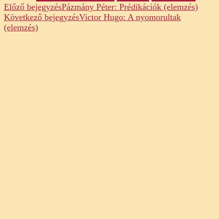
Post
Előző bejegyzés
Pázmány Péter: Prédikációk (elemzés)
Következő bejegyzés
Victor Hugo: A nyomorultak
Navigation
(elemzés)