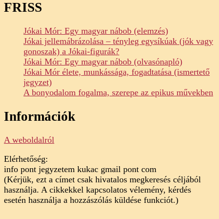
FRISS
Jókai Mór: Egy magyar nábob (elemzés)
Jókai jellemábrázolása – tényleg egysíkúak (jók vagy
gonoszak) a Jókai-figurák?
Jókai Mór: Egy magyar nábob (olvasónapló)
Jókai Mór élete, munkássága, fogadtatása (ismertető
jegyzet)
A bonyodalom fogalma, szerepe az epikus művekben
Információk
A weboldalról
Elérhetőség:
info pont jegyzetem kukac gmail pont com
(Kérjük, ezt a címet csak hivatalos megkeresés céljából
használja. A cikkekkel kapcsolatos vélemény, kérdés
esetén használja a hozzászólás küldése funkciót.)