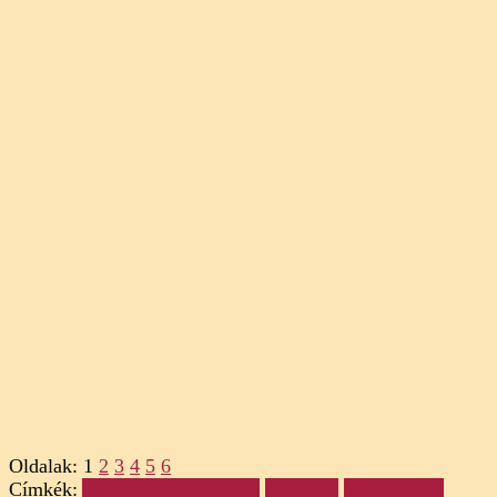
Oldalak:
1
2
3
4
5
6
Címkék:
A párizsi Notre-Dame
Irodalom
Victor Hugo