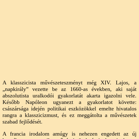
A klasszicista művészeteszményt még XIV. Lajos, a
„napkirály” vezette be az 1660-as években, aki saját
abszolutista uralkodói gyakorlatát akarta igazolni vele.
Később Napóleon ugyanezt a gyakorlatot követte:
császársága idején politikai eszközökkel emelte hivatalos
rangra a klasszicizmust, és ez meggátolta a művészetek
szabad fejlődését.
A francia irodalom amúgy is nehezen engedett az új